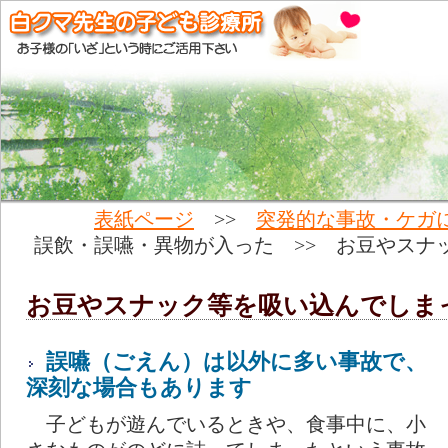
表紙ページ
>>
突発的な事故・ケガ
誤飲・誤嚥・異物が入った >> お豆やスナ
お豆やスナック等を吸い込んでし
誤嚥（ごえん）は以外に多い事故で、
深刻な場合もあります
子どもが遊んでいるときや、食事中に、小