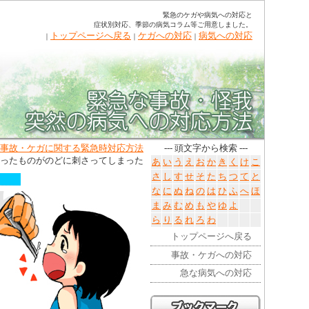
緊急のケガや病気への対応と
症状別対応、季節の病気コラム等ご用意しました。
トップページへ戻る
ケガへの対応
病気への対応
｜
｜
｜
事故・ケガに関する緊急時対応方法
--- 頭文字から検索 ---
尖ったものがのどに刺さってしまった
あ
い
う
え
お
か
き
く
け
こ
さ
し
す
せ
そ
た
ち
つ
て
と
な
に
ぬ
ね
の
は
ひ
ふ
へ
ほ
ま
み
む
め
も
や
ゆ
よ
ら
り
る
れ
ろ
わ
トップページへ戻る
事故・ケガへの対応
急な病気への対応