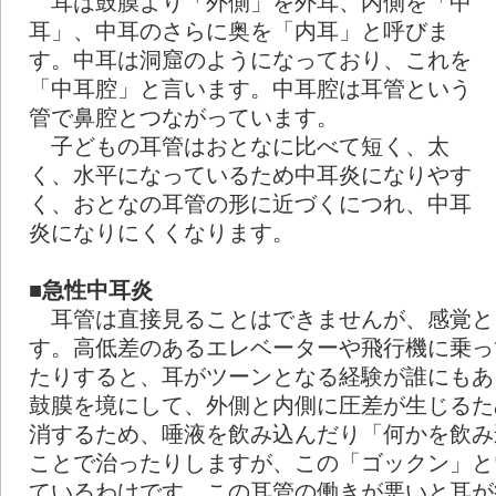
耳は鼓膜より「外側」を外耳、内側を「中
耳」、中耳のさらに奥を「内耳」と呼びま
す。中耳は洞窟のようになっており、これを
「中耳腔」と言います。中耳腔は耳管という
管で鼻腔とつながっています。
子どもの耳管はおとなに比べて短く、太
く、水平になっているため中耳炎になりやす
く、おとなの耳管の形に近づくにつれ、中耳
炎になりにくくなります。
■急性中耳炎
耳管は直接見ることはできませんが、感覚と
す。高低差のあるエレベーターや飛行機に乗っ
たりすると、耳がツーンとなる経験が誰にもあ
鼓膜を境にして、外側と内側に圧差が生じるた
消するため、唾液を飲み込んだり「何かを飲み
ことで治ったりしますが、この「ゴックン」と
ているわけです。この耳管の働きが悪いと耳が