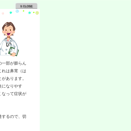
の一部が膨らん
これは鼻茸（は
とがあります。
炎になりやす
くなって症状が
発するので、切