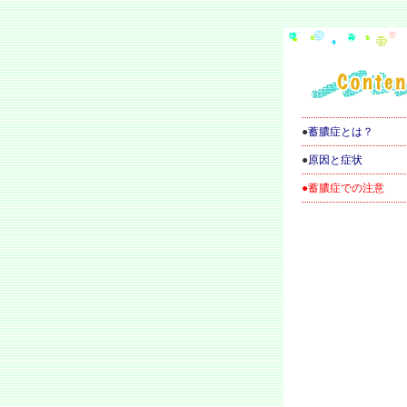
●
蓄膿症とは？
●
原因と症状
●蓄膿症での注意