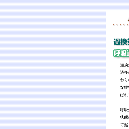
過換
過多
わり
な症
ばれ
呼吸
状態
て起