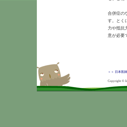
合併症の
す。とく
力や抵抗
意が必要
＜＜ 日本医
Copyright © Ja