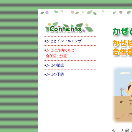
●
かぜとインフルエンザ
●かぜは万病のもと・・・
合併症に注意
●
かぜの治療
●
かぜの予防
ぜ」と軽