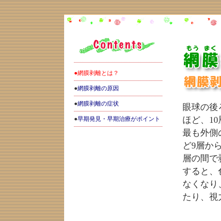
●網膜剥離とは？
●
網膜剥離の原因
●
網膜剥離の症状
眼球の後
ほど、1
●
早期発見・早期治療がポイント
最も外側
ど9層か
層の間で
すると、
なくなり
たり、視