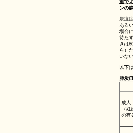
重で
ンの
炭疽
ある
場合
待た
きは
ら）
いな
以下
肺炭
成人
（妊
の有