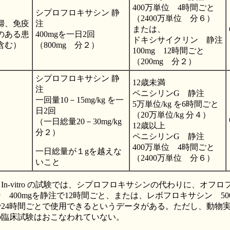
400万単位 4時間ごと
シプロフロキサシン 静
（2400万単位 分６）
婦、免疫
注
または、
のある患
400mgを一日2回
ドキシサイクリン 静注
含む）
（800mg 分２）
100mg 12時間ごと
（200mg 分２）
シプロフロキサシン 静
12歳未満
注
ペニシリンG 静注
一回量10－15mg/kg を一
5万単位/kg を6時間ごと
日2回
（20万単位/kg 分４）
（一日総量20－30mg/kg
12歳以上
分２）
ペニシリンG 静注
400万単位 4時間ごと
一日総量が１gを越えな
（2400万単位 分６）
いこと
In-vitro の試験では、シプロフロキサシンの代わりに、オフロ
 400mgを静注で12時間ごと、または、レボフロキサシン 50
で24時間ごとで使用できるというデータがある。ただし、動物
の臨床試験はおこなわれていない。