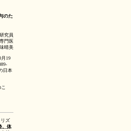
投与のた
研究員
専門医
味晴美
月19
89-
の日本
のこ
ロリズ
齢、体