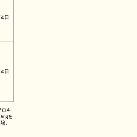
60日
60日
フロキ
0mgを
実験、