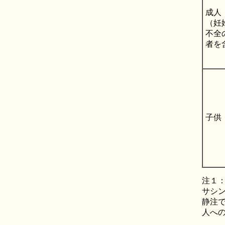
成人
（妊
不全
者を
子供
注１：
サシン
静注
人へ