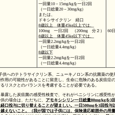
一回量10－15mg/kgを一日2回
（一日総量20－30mg/kg）
または、
ドキシサイクリン 経口
8歳以上 体重45kg以上では、
100mg 一日2回 （200mg 分２）
60
8歳以上 体重45kg以下では、
一回量2.2mg/kgを一日2回
（一日総量4.4mg/kg）
8歳以下
一回量2.2mg/kgを一日2回
（一日総量4.4mg/kg）
：子供へのテトラサイクリン系、ニューキノロン系の抗菌薬の使
副作用の可能性があることに留意し、生命に危険のある炭疽症
するリスクとのバランスを考慮することが必要である。
：暴露した炭疽菌の感受性検査で、それがペニシリンに感受性
子供の場合は、ただちに、
アモキシシリン一日総量80mg/kgを3
経口投与に切り替えることが望ましい。一日500mgを3回投与
を越えないこと。（我が国では子供には、保険適応範囲外の用