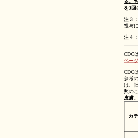
る。ちな
を3
注３
投与
注４
CDC
ペー
CD
参考の
は、拙
照の
皮膚
カ