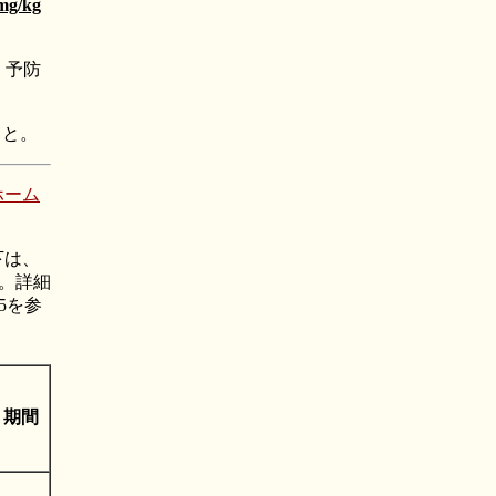
g/kg
、予防
こと。
ホーム
下は、
。詳細
45を参
期間