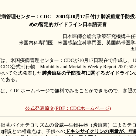
病管理センター：CDC 2001年10月17日付け 肺炭疽症予防
めの暫定的ガイドライン日本語要旨
日本医師会総合政策研究機構主任
米国内科専門医、米国感染症科専門医、英国熱帯医学
五
、米国疾病管理センター：CDCが10月17日現在で作成し、10
C公式刊行物 Morbidity and Mortality Weekly Report 2001;50:8
において公式発表した
肺炭疽症の予防投与に関するガイドライン
旨である。
は、CDCホームページで無料でみることができるので、参照
公式発表原文(PDF：CDCホームページ)
、拙著バイオテロリズムの脅威―生物兵器（炭疽菌）によるテ
―の解説との相違点は、子供への
ドキシサイクリンの用量が、年