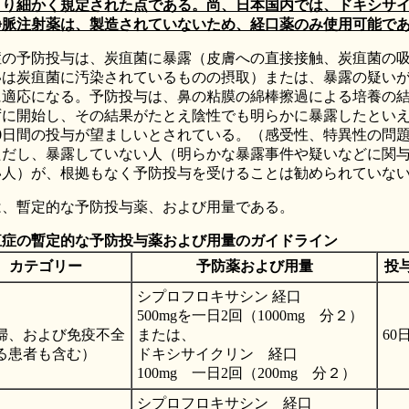
より細かく規定された点である。尚、日本国内では、ドキシサ
静脈注射薬は、製造されていないため、経口薬のみ使用可能で
症の予防投与は、炭疽菌に暴露（皮膚への直接接触、炭疽菌の
いは炭疽菌に汚染されているものの摂取）または、暴露の疑い
に適応になる。予防投与は、鼻の粘膜の綿棒擦過による培養の
ずに開始し、その結果がたとえ陰性でも明らかに暴露したとい
60日間の投与が望ましいとされている。（感受性、特異性の問
ただし、暴露していない人（明らかな暴露事件や疑いなどに関
い人）が、根拠もなく予防投与を受けることは勧められていな
は、暫定的な予防投与薬、および用量である。
疽症の暫定的な予防投与薬および用量のガイドライン
カテゴリー
予防薬および用量
投
シプロフロキサシン 経口
500mgを一日2回（1000mg 分２）
婦、および免疫不全
または、
60
る患者も含む）
ドキシサイクリン 経口
100mg 一日2回（200mg 分２）
シプロフロキサシン 経口