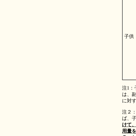
子供
注1
は、
に対
注２
ば、
けて、
用量