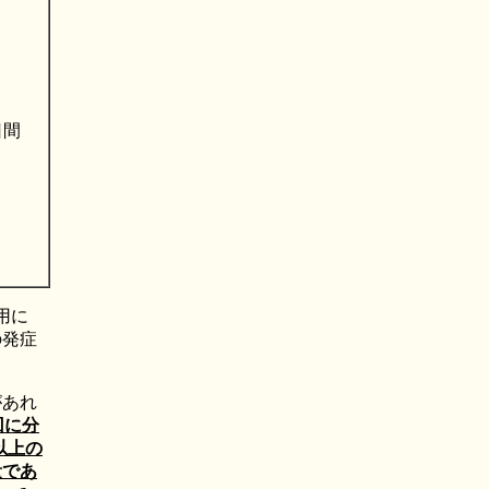
日間
用に
の発症
があれ
回に分
以上の
量であ