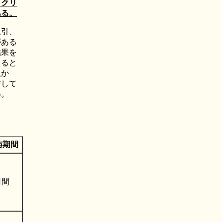
イクリ
ある。
吸引、
がある
結果を
えると
題か
与して
い。
与期間
日間