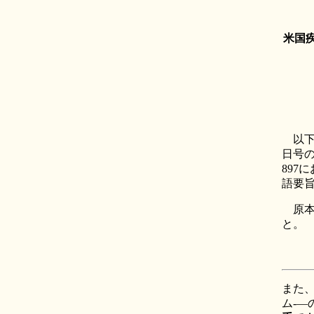
米国疾
以下は
日号のCD
897
語要
原本
と。
また
ム-