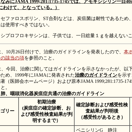
みにJAMA 1999;281:1735-1745では、アモキシシリン一日40m
回にわけて、となっている。）
：セファロスポリン、ST合剤などは、炭疽菌は耐性であるため
には使用すべきではない。
：シプロフロキサシンは、子供では、一日総量１ｇを越えない
は、10月26日付けで、治療のガイドラインを発表したので、
本
ジの該当の項
を参照のこと。
Cは、今回、治療に関してはガイドラインを示さなかったが、以
ため、1999年にJAMAに発表された
治療のガイドライン
を示す
著（医師会ホームページ）および原本JAMA 1999;281:1735-17
こと。
、肺、咽頭消化器炭疽症共通の治療のガイドライン
初期治療
確定診断および感受性検
(炭疽症の確定診断、お
テゴリー
査結果が判明後
よび感受性検査結果が判
（感受性があるとき）
明するまで）
ペニシリンG 静注