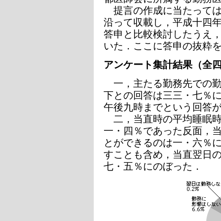
提言の作成に当たっては
沿って収載し，平成十四
答申と比較検討したうえ
いた．ここに答申の抜粋
アンケート集計結果（全
一，主たる勤務先での
下との回答は三三・七％
午後九時までという回答
二，当直時の平均睡眠時
一・四％であった反面，
とができるのは一・六％
すことも含め，当直翌日
七・五％にのぼった．