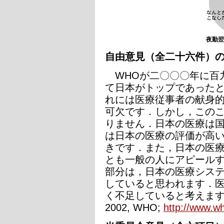
夜勤翌
自由意見（全二十六件）
WHOが二〇〇〇年に百
て日本がトップであった
れには医療従事者の献身
可欠です．しかし，この
りません．日本の医療は
は日本の医療の評価が高
きです．また，日本の医
とも一般の人にアピール
部分は，日本の医療シス
していると思われます．
く不足していると考えます．（参照
2002, WHO;
http://www.wh