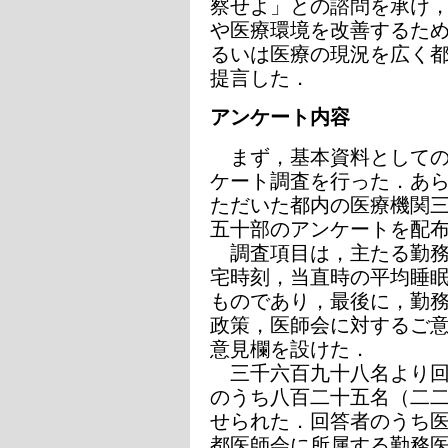
察せよ」との諮問を承け
や医療環境を改善するた
るいは医療の現況を広く
提言した．
アンケート内容
まず，基本資料としての
ケート調査を行った．あ
ただいた都内の医療機関
五十部のアンケートを配
調査項目は，主たる勤務
宅時刻，当直時の平均睡
ものであり，最後に，勤
政策，医師会に対するご
意見欄を設けた．
三千六百九十八名より回
のうち八百二十五名（二
せられた．回答者のうち
都医師会に所属する勤務