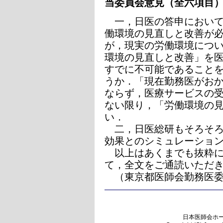
当委員会意見（全六項目
一，日医の答申におい
働環境の見直しと改善が
が，現実の労働環境につ
環境の見直しと改善」を
すでに不可能であること
うか．「現在勤務医がお
ならず，医療サービスの
ない限り，「労働環境の
い．
二，日医総研もそろそろ
効果とのシミュレーショ
以上はあくまでも抜粋に
て，全文をご通読いただ
（東京都医師会勤務医委
日本医師会ホ