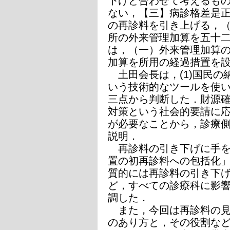
下げと合わせて考えるも
ない，【三】病診格差是
の再診料を引き上げる，
所の外来管理加算を五十
は，（一）外来管理加算
加算を所用の経過措置を
土田会長は，(1)国民の納
いう技術的なツールを使
三点から判断した．財源
対策という社会的要請に
が必要なことから，診療
説明．
再診料の引き下げに手を
置の初再診料への包括化
質的には再診料の引き下
ど，すべての診療科に影
調した．
また，今回は再診料の見
のあり方と，その役割な