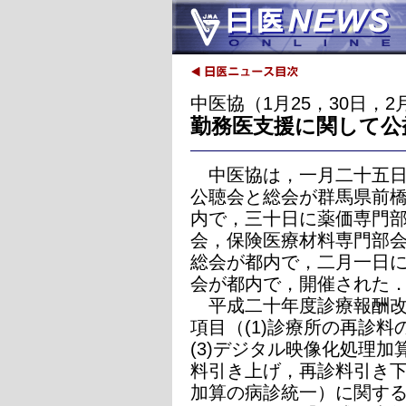
中医協（1月25，30日，2
勤務医支援に関して公
中医協は，一月二十五
公聴会と総会が群馬県前
内で，三十日に薬価専門
会，保険医療材料専門部
総会が都内で，二月一日
会が都内で，開催された
平成二十年度診療報酬改
項目（(1)診療所の再診料
(3)デジタル映像化処理加
料引き上げ，再診料引き下
加算の病診統一）に関す