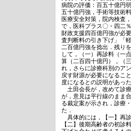
病院の評価：百五十億円
五十億円強，手術等技術
医療安全対策，院内検査
で，医科プラス〇・四二
財政支援四百億円強が必
査判断料の引き下げ」「
二百億円強を捻出．残り
して，（一）再診料（一
算（二百四十億円），（三
れ，さらに診療科別のア
戻す財源が必要になるこ
度になるとの説明があっ
土田会長が，改めて診療
が，意見は平行線のまま
る裁定案が示され，診療
た．
具体的には，【一】再診
【二】後期高齢者の初診