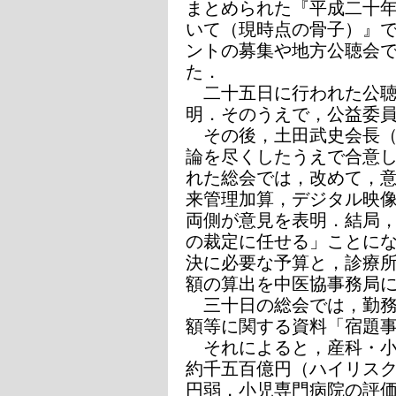
まとめられた『平成二十
いて（現時点の骨子）』
ントの募集や地方公聴会
た．
二十五日に行われた公聴
明．そのうえで，公益委
その後，土田武史会長（
論を尽くしたうえで合意
れた総会では，改めて，
来管理加算，デジタル映
両側が意見を表明．結局
の裁定に任せる」ことに
決に必要な予算と，診療
額の算出を中医協事務局
三十日の総会では，勤務
額等に関する資料「宿題
それによると，産科・小
約千五百億円（ハイリス
円弱，小児専門病院の評