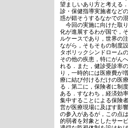
望ましいあり方と考える
診・保健指導実施者など
惑が錯そうするなかでの
今回の実施に向けた取り
化が進展するわが国で，
ルケースであり，世界の
ながら，そもそもの制度
タボリックシンドローム
その他の疾患，特にがん
れる．また，健診受診率
り，一時的には医療費が
療に結び付けるだけの医
る．第二に，保険者に制
ある．すなわち，経済効
集中することによる保険
営が医療現場に及ぼす影
の参入があるが，この点
的弱者を対象としたサー
適切な監視体制を設けれ