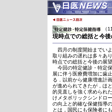
（1
現時点での総括と今後
四月の制度開始までいよ
取り組みの遅れは多々あ
時点での総括と今後の展
今回の特定健診・特定保
展に伴う医療費増加に歯
る．以前から健康増進計画
が進められてきたが，ほ
的見直しを強く求められ
けメタボリックシンドロ
の向上と的確な保健指導
とは，国民にも保険者に