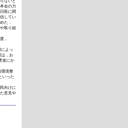
らないと
本会の力
日医に関
信してい
めた．
や取り組
度，
態によっ
慮は，お
専攻にか
務環境整
といった
民向けに
た意見や