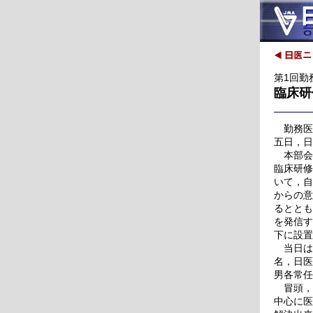
第1回勤
臨床研
勤務医
五日，日
本部会
臨床研修
いて，自
からの意
るととも
を発信す
下に設置
当日は
名，日医
男各常任
冒頭，
中心に医