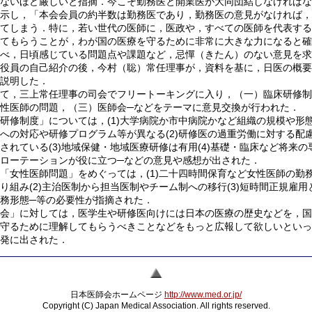
ないほど厳しいと指摘．今こそ勤務医と開業医が大同団結しなければな
示し，「本会会員の約半数は勤務医であり，勤務医の意見がなければ，
てしまう．特に，若い世代の医師に，医政や，すべての医師を代表する
てもらうことが，わが国の医療を守るために非常に大きな力になると確
べ，日頃感じている問題点や課題など，忌憚（きたん）のない意見を求
役員の自己紹介の後，今村（聡）常任理事が，資料を基に，日医の概要
説明した．
て，三上常任理事の司会でフリートーキングに入り，（一）臨床研修制
性医師の問題，（三）医師会─などをテーマに意見交換が行われた．
修制度」については，(1)大学病院か市中病院かなど組織の規模や形
への対応や研修プログラム等が異なる(2)研修医の過重労働に対する配
されている(3)地域保健・地域医療研修は有用(4)基礎・臨床など将来の
ローテーションが役に立つ─などの意見や感想が出された．
女性医師問題」をめぐっては，(1)二十四時間保育など女性医師の勤
り組み(2)主治医制から担当医制やチーム制への移行(3)短時間正規雇用
務形態─等の必要性が指摘された．
会」に対しては，医学生や研修医向けには日本の医療の歴史などを，国
守るために理解してもらうべきことなどをもっと広報して欲しいといっ
発に出された．
日本医師会ホームページ
http://www.med.or.jp/
Copyright (C) Japan Medical Association. All rights reserved.