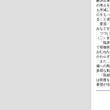
解決出来
の考えを
も半減し
心をもっ
る」と述
委員・
みなどを
つづい
（二）女
「臨床研
て研修医
おむねな
かわらず
また，「
備への取
多様な勤
「医師
は医療を
要望が活