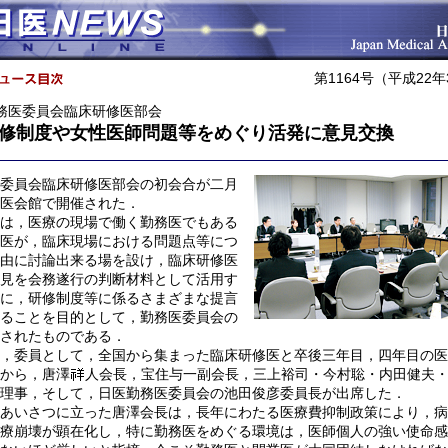
第1164号（平成22
務医委員会臨床研修医部会
修制度や女性医師問題等をめぐり活発に意見交換
委員会臨床研修医部会の初会合が二月
医会館で開催された．
は，医療の現場で働く勤務医でもある
医が，臨床現場における問題点等につ
由に討論出来る場を設け，臨床研修医
見を会務遂行の判断材料として活用す
に，研修制度等に係るさまざまな提言
ることを目的として，勤務医委員会の
されたものである．
，委員として，全国から集まった臨床研修医と卒後三年目，四年目の医
から，唐澤
人会長，宝住与一副会長，三上裕司・今村聡・内田健夫
理事，そして，日医勤務医委員会の池田俊彦委員長が出席した．
あいさつに立った唐澤会長は，長年にわたる医療費抑制政策により，病
療崩壊が顕在化し，特に勤務医をめぐる環境は，医師個人の強い使命感