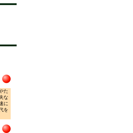
やた
夫な
速に
代を