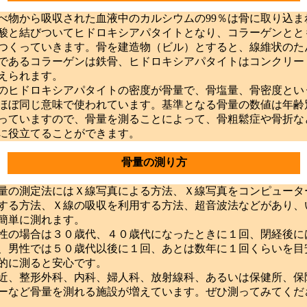
物から吸収された血液中のカルシウムの99％は骨に取り込ま
酸と結びついてヒドロキシアパタイトとなり、コラーゲンとと
つくっていきます。骨を建造物（ビル）とすると、線維状のた
であるコラーゲンは鉄骨、ヒドロキシアパタイトはコンクリー
えられます。
ヒドロキシアパタイトの密度が骨量で、骨塩量、骨密度とい
ほぼ同じ意味で使われています。基準となる骨量の数値は年齢
っていますので、骨量を測ることによって、骨粗鬆症や骨折な
に役立てることができます。
骨量の測り方
の測定法にはＸ線写真による方法、Ｘ線写真をコンピュータ
する方法、Ｘ線の吸収を利用する方法、超音波法などがあり、
簡単に測れます。
の場合は３０歳代、４０歳代になったときに１回、閉経後に
、男性では５０歳代以後に１回、あとは数年に１回くらいを目
的に測ると安心です。
、整形外科、内科、婦人科、放射線科、あるいは保健所、保
ーなど骨量を測れる施設が増えています。ぜひ測ってみてくだ