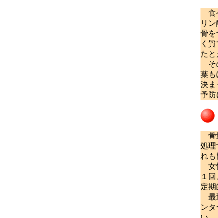
食べ
リン
骨を
く質
たと
その
葉も
決ま
予防
骨量
処理
れも
女性
１回
定期
最近
ンタ
い。