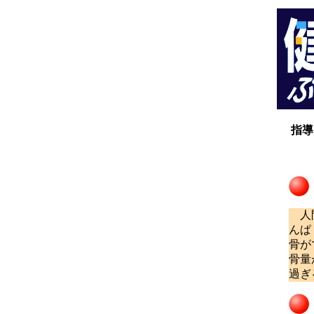
指導
青
人間
んぱ
骨が
骨量
過ぎ