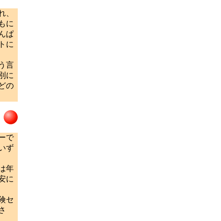
れ、
もに
んぱ
トに
う言
別に
どの
ーで
いず
は年
安に
険セ
さ