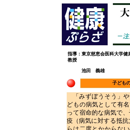
指導：東京慈恵会医科大学健
教授
池田 義雄
子ども
「みずぼうそう」や
どもの病気として有名
って宿命的な病気で、
疫（病気に対する抵抗
らは二度とかからない