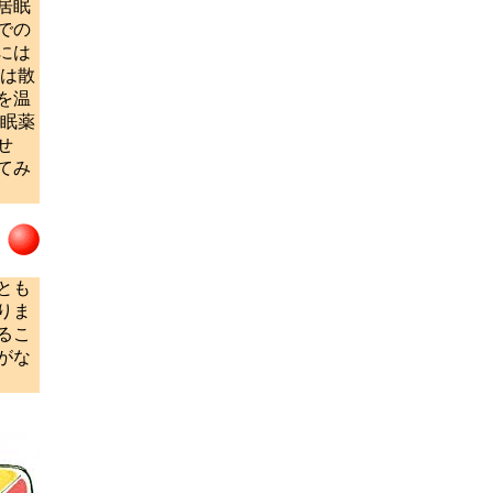
居眠
での
には
は散
を温
眠薬
せ
てみ
とも
りま
るこ
がな