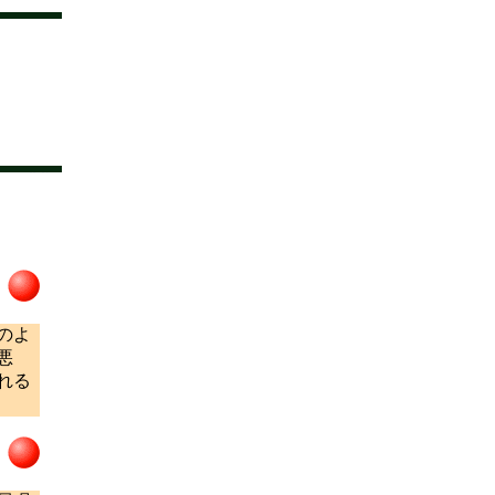
のよ
悪
れる