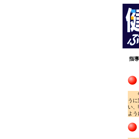
指導
西
年を
うに
い、
よう