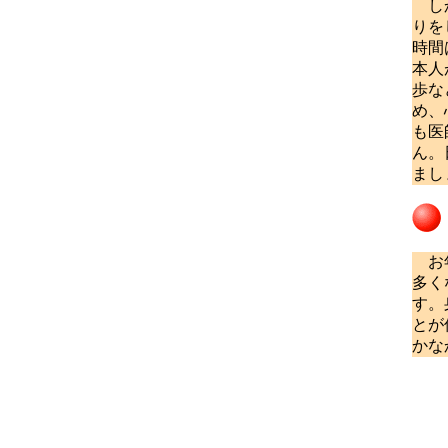
しか
りを
時間
本人
歩な
め、
も医
ん。
まし
お年
多く
す。
とが
かな