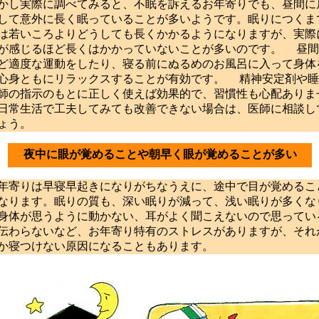
し実際に調べてみると、不眠を訴えるお年寄りでも、昼間に
して意外に長く眠っていることが多いようです。眠りにつくま
は若いころよりどうしても長くかかるようになりますが、実際
が感じるほど長くはかかっていないことが多いのです。 昼間
ど適度な運動をしたり、寝る前にぬるめのお風呂に入って身体
心身ともにリラックスすることが有効です。 精神安定剤や睡
師の指示のもとに正しく使えば効果的で、習慣性も心配ありま
日常生活で工夫してみても改善できない場合は、医師に相談し
ょう。
夜中に眼が覚めることや朝早く眼が覚めることが多い
寄りは早寝早起きになりがちなうえに、途中で目が覚めるこ
なります。眠りの質も、深い眠りが減って、浅い眠りが多くな
身体が思うように動かない、耳がよく聞こえないので思ってい
伝わらないなど、お年寄り特有のストレスがありますが、それ
か寝つけない原因になることもあります。