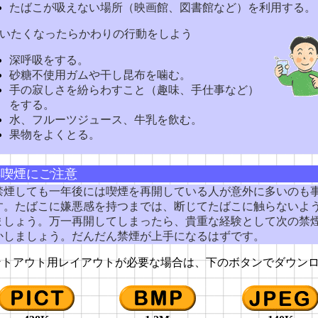
たばこが吸えない場所（映画館、図書館など）を利用する。
吸いたくなったらかわりの行動をしよう
深呼吸をする。
砂糖不使用ガムや干し昆布を噛む。
手の寂しさを紛らわすこと（趣味、手仕事など）
をする。
水、フルーツジュース、牛乳を飲む。
果物をよくとる。
再喫煙にご注意
煙しても一年後には喫煙を再開している人が意外に多いのも
す。たばこに嫌悪感を持つまでは、断じてたばこに触らないよ
ましょう。万一再開してしまったら、貴重な経験として次の禁
かしましょう。だんだん禁煙が上手になるはずです。
ントアウト用レイアウトが必要な場合は、下のボタンでダウン