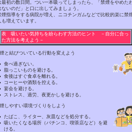
は最初の数日間。つい一本吸ってしまったら、「禁煙をやめた
はないのだ」と口に出してみましょう。
煙指導をする病院が増え、ニコチンガムなどで比較的楽に禁
人も増えています。
表 吸いたい気持ちを紛らわす方法のヒント －自分に合っ
た方法を考えよう－
喫煙と結びついている行動を変えよう
食べ過ぎない。
脂っこいものを避ける。
食後はすぐ食卓を離れる。
コーヒーや酒類を控える。
宴会を避ける。
ストレス、過労、夜更かしを避ける。
禁煙しやすい環境づくりをしよう
たばこ、ライター、灰皿などを処分する。
吸いたくなる場所（パチンコ、喫茶店など）を避
ける。