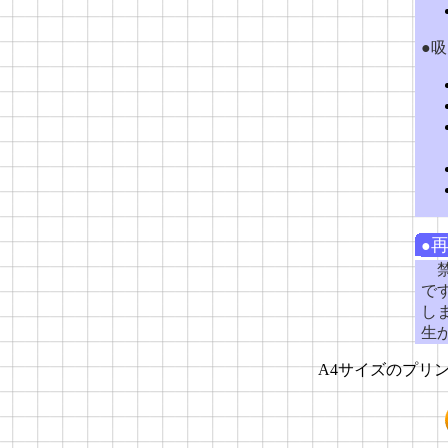
●
●
禁
で
し
生
A4サイズのプリ