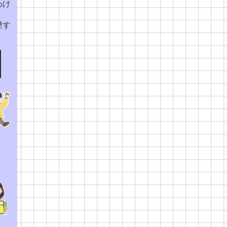
わけ
煙す