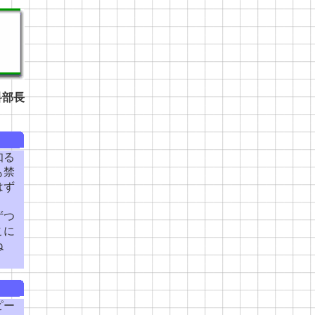
科部長
知る
も禁
はず
ずつ
こに
ね
ピー