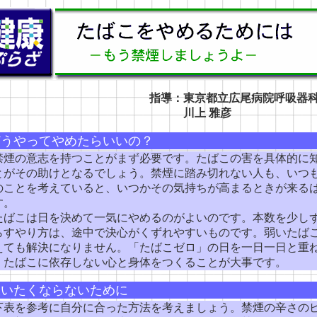
指導：東京都立広尾病院呼吸器
川上 雅彦
どうやってやめたらいいの？
煙の意志を持つことがまず必要です。たばこの害を具体的に
とがその助けとなるでしょう。禁煙に踏み切れない人も、いつ
のことを考えていると、いつかその気持ちが高まるときが来る
す。
ばこは日を決めて一気にやめるのがよいのです。本数を少し
らすやり方は、途中で決心がくずれやすいものです。弱いたば
えても解決になりません。「たばこゼロ」の日を一日一日と重
、たばこに依存しない心と身体をつくることが大事です。
吸いたくならないために
表を参考に自分に合った方法を考えましょう。禁煙の辛さの