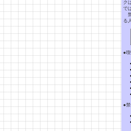
ク
で
禁
る
●
●