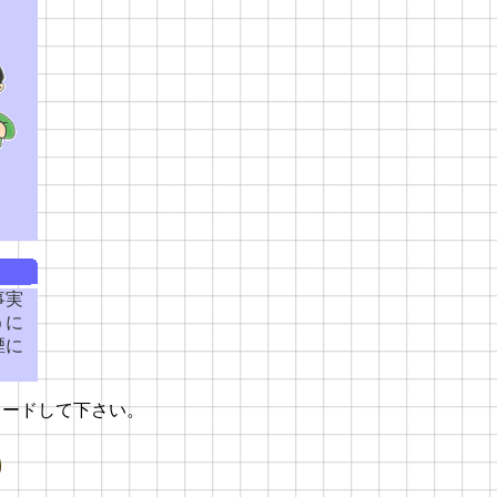
事実
うに
煙に
ロードして下さい。