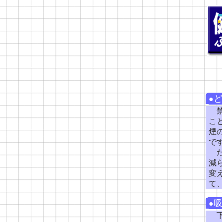
●
禁
こ
煙
で
た
減
変
て
●
下