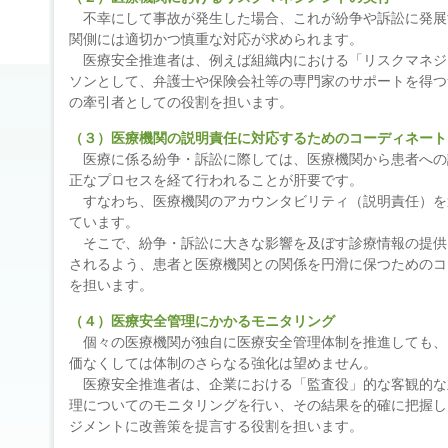
不幸にして事故が発生した場合、これが紛争や訴訟に発展
関側には適切かつ慎重な対応が求められます。
医療安全推進者は、例えば組織内における「リスクマネジ
ソンとして、弁護士や保険会社等の専門家のサポートを得つ
の牽引者としての役割を担います。
（３）医療機関の説明責任に対応するためのコーディネート
医療に係る紛争・訴訟に際しては、医療機関から患者への
正なプロセスを経て行われることが肝要です。
すなわち、医療機関のアカウンタビリティ（説明責任）を
ています。
そこで、紛争・訴訟に大きな影響を及ぼす診療情報の提供
されるよう、患者と医療機関との関係を円滑に保つためのコ
を担います。
（４）医療安全管理にかかるモニタリング
個々の医療機関が独自に医療安全管理体制を推進しても、
価なくしては体制のさらなる強化は望めません。
医療安全推進者は、企業における「監査役」的な客観的な
理についてのモニタリングを行い、その結果を的確に把握し
ジメントに改善策を提言する役割を担います。