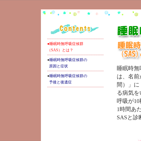
●睡眠時無呼吸症候群
（SAS）とは？
●
睡眠時無呼吸症候群の
原因と症状
睡眠時無呼吸
は、名前
●
睡眠時無呼吸症候群の
予後と後遺症
間）」に
る病気を
呼吸が1
1時間あ
SASと