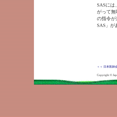
SASに
がって無
の指令が
SAS」
＜＜ 日本医師
Copyright © Japa