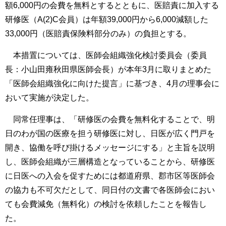
額6,000円の会費を無料とするとともに、医賠責に加入する
研修医（A(2)C会員）は年額39,000円から6,000減額した
33,000円（医賠責保険料部分のみ）の負担とする。
本措置については、医師会組織強化検討委員会（委員
長：小山田雍秋田県医師会長）が本年3月に取りまとめた
「医師会組織強化に向けた提言」に基づき、4月の理事会に
おいて実施が決定した。
同常任理事は、「研修医の会費を無料化することで、明
日のわが国の医療を担う研修医に対し、日医が広く門戸を
開き、協働を呼び掛けるメッセージにする」と主旨を説明
し、医師会組織が三層構造となっていることから、研修医
に日医への入会を促すためには都道府県、郡市区等医師会
の協力も不可欠だとして、同日付の文書で各医師会におい
ても会費減免（無料化）の検討を依頼したことを報告し
た。