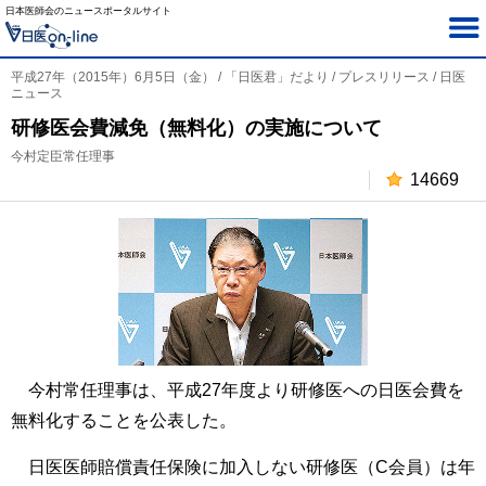
日本医師会のニュースポータルサイト
平成27年（2015年）6月5日（金） / 「日医君」だより / プレスリリース / 日医
ニュース
研修医会費減免（無料化）の実施について
今村定臣常任理事
14669
今村常任理事は、平成27年度より研修医への日医会費を
無料化することを公表した。
日医医師賠償責任保険に加入しない研修医（C会員）は年