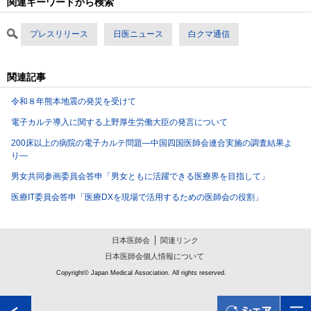
関連キーワードから検索
プレスリリース
日医ニュース
白クマ通信
関連記事
令和８年熊本地震の発災を受けて
電子カルテ導入に関する上野厚生労働大臣の発言について
200床以上の病院の電子カルテ問題―中国四国医師会連合実施の調査結果よ
り―
男女共同参画委員会答申「男女ともに活躍できる医療界を目指して」
医療IT委員会答申「医療DXを現場で活用するための医師会の役割」
日本医師会
関連リンク
日本医師会個人情報について
Copyright© Japan Medical Association. All rights reserved.