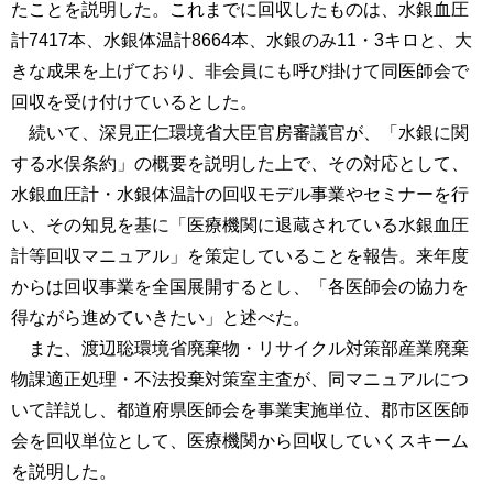
たことを説明した。これまでに回収したものは、水銀血圧
計7417本、水銀体温計8664本、水銀のみ11・3キロと、大
きな成果を上げており、非会員にも呼び掛けて同医師会で
回収を受け付けているとした。
続いて、深見正仁環境省大臣官房審議官が、「水銀に関
する水俣条約」の概要を説明した上で、その対応として、
水銀血圧計・水銀体温計の回収モデル事業やセミナーを行
い、その知見を基に「医療機関に退蔵されている水銀血圧
計等回収マニュアル」を策定していることを報告。来年度
からは回収事業を全国展開するとし、「各医師会の協力を
得ながら進めていきたい」と述べた。
また、渡辺聡環境省廃棄物・リサイクル対策部産業廃棄
物課適正処理・不法投棄対策室主査が、同マニュアルにつ
いて詳説し、都道府県医師会を事業実施単位、郡市区医師
会を回収単位として、医療機関から回収していくスキーム
を説明した。