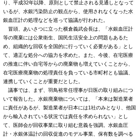
り、平成32年以降、原則として禁止される見通しとなって
いるが、水銀汚染防止の観点から、使用されなくなった水
銀血圧計の処理などを巡って協議が行われた。
冒頭、あいさつに立った横倉義武会長は、「水銀血圧計
等の廃棄には公衆衛生、国民生活安全上の問題もあるた
め、組織的な回収を全国的に行っていく必要がある」とし
て、適正な処分への協力を求めた。また、今後、在宅医療
の推進に伴い自宅等からの廃棄物も増えていくことから、
在宅医療廃棄物の処理責任を負っている市町村とも協議、
連携していくことが重要だとした。
議事では、まず、羽鳥裕常任理事が日医の取り組みにつ
いて報告した。水銀廃棄物については、「本来は製造業者
に責任があるが、製造業者が日本には1社のみとなり、他国
から輸入されている状況では責任を求められない」とし
て、医師会が回収事業に取り組む意義を強調。水銀血圧
計・水銀体温計の回収促進のモデル事業、保有数を調べる