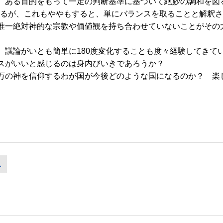
ある目的をもって一定の判断基準に基づいて絶妙の調和を図る
あるが、これもややもすると、単にバランスを取ることと解釈
一絶対神的な宗教や価値観を持ち合わせていないことがその
議論がいとも簡単に180度変化することも度々経験してきて
スがいいと感じるのは身内びいきであろうか？
神を信仰するわが国が今後どのような国になるのか？ 楽しみで
ス