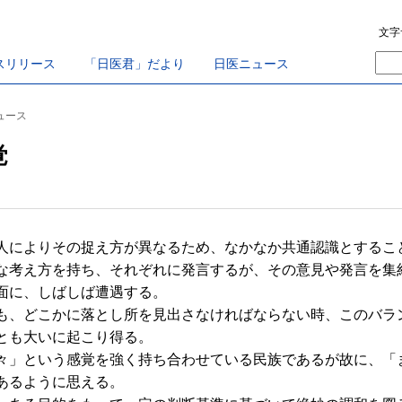
文字
スリリース
「日医君」だより
日医ニュース
ニュース
覚
によりその捉え方が異なるため、なかなか共通認識とするこ
考え方を持ち、それぞれに発言するが、その意見や発言を集
面に、しばしば遭遇する。
、どこかに落とし所を見出さなければならない時、このバラ
とも大いに起こり得る。
」という感覚を強く持ち合わせている民族であるが故に、「
あるように思える。