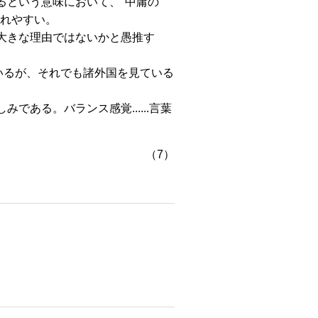
という意味において、"中庸の
されやすい。
大きな理由ではないかと愚推す
いるが、それでも諸外国を見ている
ある。バランス感覚......言葉
（7）