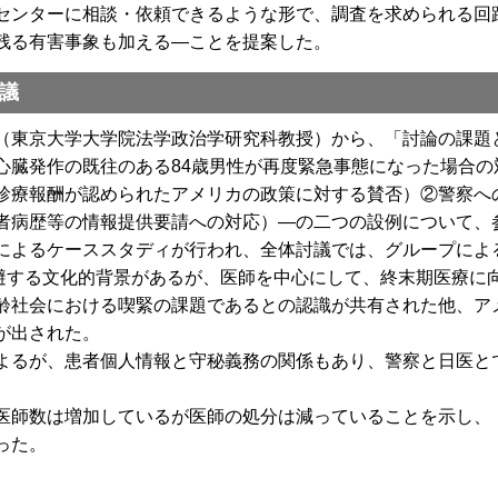
ンターに相談・依頼できるような形で、調査を求められる回
残る有害事象も加える―ことを提案した。
議
東京大学大学院法学政治学研究科教授）から、「討論の課題
心臓発作の既往のある84歳男性が再度緊急事態になった場合の
診療報酬が認められたアメリカの政策に対する賛否）②警察への
者病歴等の情報提供要請への対応）―の二つの設例について、
によるケーススタディが行われ、全体討議では、グループによ
避する文化的背景があるが、医師を中心にして、終末期医療に
齢社会における喫緊の課題であるとの認識が共有された他、ア
が出された。
るが、患者個人情報と守秘義務の関係もあり、警察と日医と
師数は増加しているが医師の処分は減っていることを示し、
った。