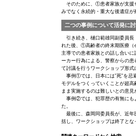
そのために、①患者家族が支援セ
みでなく永続的・重大な後遺症が
二つの事例について活発に討
引き続き、樋口範雄同副委員長（
れた後、①高齢者の終末期医療（
主導での患者家族との話し合いに
ーカー行為による、警察からの患
て討議を行うワークショップ形式
事例①では、日本には"死"を忌
モデルをつくっていくことが超高
まま実施するのは難しいとの意見
事例②では、犯罪歴の有無にもよ
た。
最後に、森岡同委員長が、近年医
括し、ワークショップは終了とな