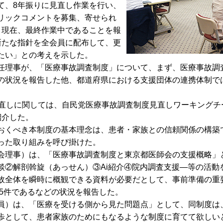
て、8年振りに見直し作業を行い、
リックコメントを募集、寄せられ
、現在、最終作業中であることを報
新たな指針を全会員に配布して、更
たい」との考えを示した。
理事が、「医療事故調査制度」について、まず、医療事故調査
の状況を報告した他、都道府県における支援団体の連携体制では
直しに関しては、自民党医療事故調査制度見直しワーキングチ
紹介した。
くべき本制度の基本理念は、患者・家族との信頼関係の構築
った取り組みを呼び掛けた。
理事）は、「医療事故調査制度と東京都医師会の支援概略」
談②解剖斡旋（あっせん）③Ai紹介④院内調査支援―等の活動
全体を瞬時に概観できる資料が必要だとして、事前準備の重
15件であるなどの状況を報告した。
）は、「医療を受ける側から見た問題点」として、同制度は
歩として、患者家族のためにもなるような制度に育てて欲しい