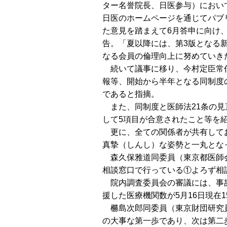
ター名誉院長、日医参与）におい
日医のホームページを通じてパブ
た意見を踏まえて6月答申に向け
告。「夏以降には、第3版となる
なる会員の倫理向上に努めていき
続いて議事に移り、今村定臣常任
報等、開始から半年となる同制度
であると指摘。
また、同制度と医師法21条の見
して5項目が合意されたこと等を
更に、全ての関係者が共有してお
真摯（しんし）な姿勢と一丸とな
森久保雅道同委員（東京都医師会
相談窓口で行っている①よろず相
院内調査委員会の審議には、事故
援した医療機関数が5月16日現在
橳島次郎同委員（東京財団研究員
の大事な第一歩であり、次は第二