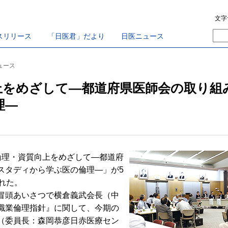
文字
スリリース
「日医君」だより
日医ニュース
ニュース
上をめざして―都道府県医師会の取り組
理―
理・資質向上をめざして―都道府
スタディから学ぶ医の倫理―」が5
れた。
冒頭あいさつで横倉義武会長（中
職業倫理指針』に関して、今期の
（委員長：森岡恭彦日赤医療セン