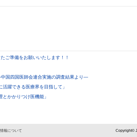
けたご準備をお願いいたします！！
―中国四国医師会連合実施の調査結果より―
に活躍できる医療界を目指して」
理とかかりつけ医機能」
情報について
Copyright© J