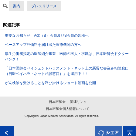
案内
プレスリリース
関連記事
重要なお知らせ A②（B）会員及びB会員の皆様へ
ベースアップ評価料を届け出た医療機関の方へ
厚生労働省指定の医師紹介事業 医師の求人・求職は、日本医師会ドクター
バンク！
「日本医師会ペイシェントハラスメント・ネット上の悪質な書込み相談窓口
（日医ペイハラ・ネット相談窓口）」を運用中！！
がん検診を受けることを呼び掛けるショート動画を公開
日本医師会
関連リンク
日本医師会個人情報について
Copyright© Japan Medical Association. All rights reserved.