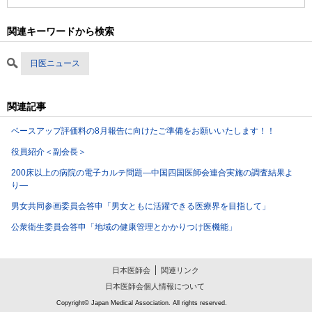
関連キーワードから検索
日医ニュース
関連記事
ベースアップ評価料の8月報告に向けたご準備をお願いいたします！！
役員紹介＜副会長＞
200床以上の病院の電子カルテ問題―中国四国医師会連合実施の調査結果よ
り―
男女共同参画委員会答申「男女ともに活躍できる医療界を目指して」
公衆衛生委員会答申「地域の健康管理とかかりつけ医機能」
日本医師会
関連リンク
日本医師会個人情報について
Copyright© Japan Medical Association. All rights reserved.