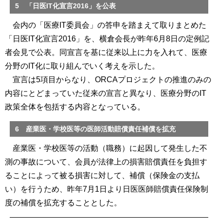
5 「日医IT化宣言2016」を公表
会内の「医療IT委員会」の答申を踏まえて取りまとめた
「日医IT化宣言2016」を、横倉会長が昨年6月8日の定例記
者会見で公表。同宣言を基に従来以上に力を入れて、医療
分野のIT化に取り組んでいく考えを示した。
宣言は5項目からなり、ORCAプロジェクトの推進のみの
内容にとどまっていた従来の宣言と異なり、医療分野のIT
政策全体を包括する内容となっている。
6 産業医・学校医等の医師活動賠償責任補償を拡充
産業医・学校医等の活動（職務）に起因して発生した不
測の事故について、会員が法律上の損害賠償責任を負担す
ることによって被る損害に対して、補償（保険金の支払
い）を行うため、昨年7月1日より日医医師賠償責任保険制
度の補償を拡充することとした。