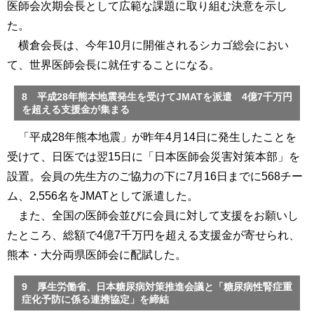
医師会次期会長として広範な課題に取り組む決意を示し
た。
横倉会長は、今年10月に開催されるシカゴ総会におい
て、世界医師会長に就任することになる。
8 平成28年熊本地震発生を受けてJMATを派遣 4億7千万円
を超える支援金が集まる
「平成28年熊本地震」が昨年4月14日に発生したことを
受けて、日医では翌15日に「日本医師会災害対策本部」を
設置。会員の先生方のご協力の下に7月16日までに568チー
ム、2,556名をJMATとして派遣した。
また、全国の医師会並びに会員に対して支援をお願いし
たところ、総額で4億7千万円を超える支援金が寄せられ、
熊本・大分両県医師会に配賦した。
9 厚生労働省、日本糖尿病対策推進会議と「糖尿病性腎症重
症化予防に係る連携協定」を締結