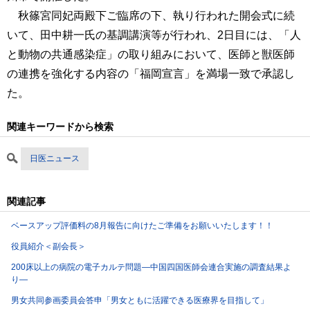
秋篠宮同妃両殿下ご臨席の下、執り行われた開会式に続
いて、田中耕一氏の基調講演等が行われ、2日目には、「人
と動物の共通感染症」の取り組みにおいて、医師と獣医師
の連携を強化する内容の「福岡宣言」を満場一致で承認し
た。
関連キーワードから検索
日医ニュース
関連記事
ベースアップ評価料の8月報告に向けたご準備をお願いいたします！！
役員紹介＜副会長＞
200床以上の病院の電子カルテ問題―中国四国医師会連合実施の調査結果よ
り―
男女共同参画委員会答申「男女ともに活躍できる医療界を目指して」