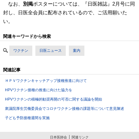
なお、
別掲
ポスターについては、『日医雑誌』2月号に同
封し、日医全会員に配布されているので、ご活用願いた
い。
関連キーワードから検索
ワクチン
日医ニュース
案内
関連記事
ＨＰＶワクチンキャッチアップ接種推進に向けて
HPVワクチン接種の推進に向けた協力を
HPVワクチンの積極的勧奨再開の可否に関する議論を開始
衆議院厚生労働委員会でコロナワクチン接種の課題等について意見陳述
子ども予防接種週間を実施
日本医師会
関連リンク