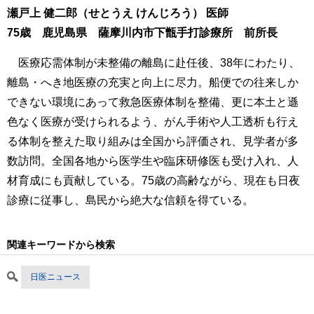
瀬戸上 健二郎（せとうえ けんじろう） 医師
75歳 鹿児島県 薩摩川内市下甑手打診療所 前所長
医療応需体制が未整備の離島に赴任後、38年にわたり、
離島・へき地医療の充実と向上に尽力。船便での往来しか
できない環境にあって救急医療体制を整備、更に本土と遜
色なく医療が受けられるよう、がん手術や人工透析も行え
る体制を整えた取り組みは全国から評価され、見学者が多
数訪問。全国各地から医学生や臨床研修医も受け入れ、人
材育成にも貢献している。75歳の高齢ながら、現在も日夜
診療に従事し、島民から絶大な信頼を得ている。
関連キーワードから検索
日医ニュース