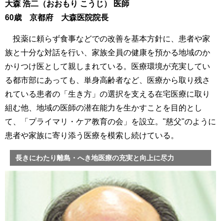
大森 浩二（おおもり こうじ） 医師
60歳 京都府 大森医院院長
投薬に頼らず食事などでの改善を基本方針に、患者や家
族と十分な対話を行い、家族全員の健康を預かる地域のか
かりつけ医として親しまれている。医療環境が充実してい
る都市部にあっても、単身高齢者など、医療から取り残さ
れている患者の「生き方」の選択を支える在宅医療に取り
組む他、地域の医師の潜在能力を生かすことを目的とし
て、「プライマリ・ケア教育の会」を設立。"慈父"のように
患者や家族に寄り添う医療を模索し続けている。
長きにわたり離島・へき地医療の充実と向上に尽力