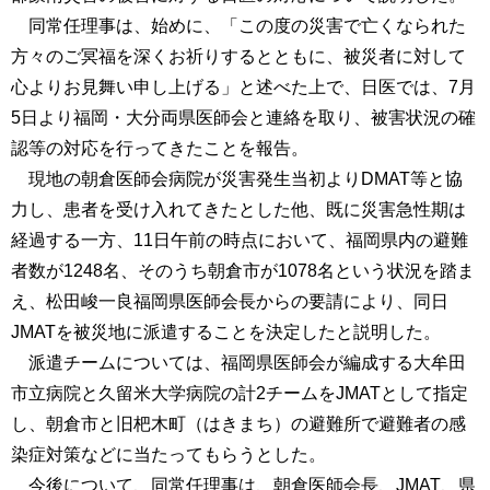
同常任理事は、始めに、「この度の災害で亡くなられた
方々のご冥福を深くお祈りするとともに、被災者に対して
心よりお見舞い申し上げる」と述べた上で、日医では、7月
5日より福岡・大分両県医師会と連絡を取り、被害状況の確
認等の対応を行ってきたことを報告。
現地の朝倉医師会病院が災害発生当初よりDMAT等と協
力し、患者を受け入れてきたとした他、既に災害急性期は
経過する一方、11日午前の時点において、福岡県内の避難
者数が1248名、そのうち朝倉市が1078名という状況を踏ま
え、松田峻一良福岡県医師会長からの要請により、同日
JMATを被災地に派遣することを決定したと説明した。
派遣チームについては、福岡県医師会が編成する大牟田
市立病院と久留米大学病院の計2チームをJMATとして指定
し、朝倉市と旧杷木町（はきまち）の避難所で避難者の感
染症対策などに当たってもらうとした。
今後について、同常任理事は、朝倉医師会長、JMAT、県