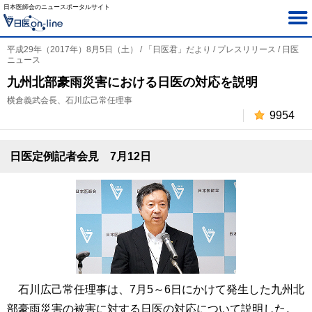
日本医師会のニュースポータルサイト
平成29年（2017年）8月5日（土） / 「日医君」だより / プレスリリース / 日医
ニュース
九州北部豪雨災害における日医の対応を説明
横倉義武会長、石川広己常任理事
9954
日医定例記者会見 7月12日
石川広己常任理事は、7月5～6日にかけて発生した九州北
部豪雨災害の被害に対する日医の対応について説明した。