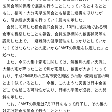
医師会等関係者で協議を行うことになっているとするとと
もに、福岡・大分両県医師会とも緊密に連携を取りなが
ら、引き続き支援を行っていく意向を示した。
会見に同席した横倉義武会長は、10日に被災地である朝
倉市を視察したことを報告。会員医療機関の被害状況等を
説明した上で、「避難所の健康管理をしっかりとしていか
なくてはならないとの思いからJMATの派遣を決定した」と
述べた。
また、今回の集中豪雨に関しては、筑後川の細い支流に
大量の雨が降ったことで川が氾濫し、被害が大きくなって
おり、平成26年8月の広島市安佐南区での集中豪雨被害の時
とよく似ているとし、「今後、このような災害は日本全国
どこでも起こる可能性があり、日頃の準備が必要」との見
解を示した。
なお、JMATの派遣は7月17日をもって終了し、その後の
対応は朝倉医師会で行うこととなった。