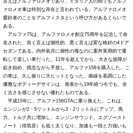
言えばアルファロメオであり、イタリア人の間でもアルフ
ァロメオ車は特別な存在と言われている。アルファロメオ
愛好者のことをアルフィスタという呼び方があるくらいで
ある。
アルファ75は、アルファロメオ創立75周年を記念して命
名された、良く言えば個性的、悪く言えば変な格好の4ドア
セダンである。内外装共に個性の塊なのに案外実用的で運
転して楽しい車だった。11年を超えてから、大きな故障が
起き始め、残念ながら手放し、アルファ156を購入した。こ
の車は、久し振りに大ヒットとなった。曲線を基調にした
優雅なボディーデザインは、発表から19年経つ今でも、全
く古さを感じさせない優れたものである。
平成15年に、アルファ156GTAに乗り換えた。これは、
エンジンが2・5リットルから3・2リットルにアップ、馬
力、トルク共に増加し、エンジンサウンド、エグゾースト
ノート（排気音）も低く太くなり、加速も一段と力強いも