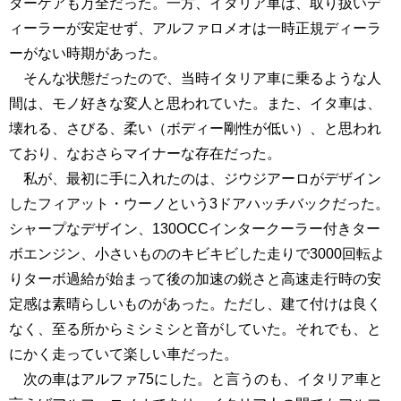
ターケアも万全だった。一方、イタリア車は、取り扱いデ
ィーラーが安定せず、アルファロメオは一時正規ディーラ
ーがない時期があった。
そんな状態だったので、当時イタリア車に乗るような人
間は、モノ好きな変人と思われていた。また、イタ車は、
壊れる、さびる、柔い（ボディー剛性が低い）、と思われ
ており、なおさらマイナーな存在だった。
私が、最初に手に入れたのは、ジウジアーロがデザイン
したフィアット・ウーノという3ドアハッチバックだった。
シャープなデザイン、130OCCインタークーラー付きター
ボエンジン、小さいもののキビキビした走りで3000回転よ
りターボ過給が始まって後の加速の鋭さと高速走行時の安
定感は素晴らしいものがあった。ただし、建て付けは良く
なく、至る所からミシミシと音がしていた。それでも、と
にかく走っていて楽しい車だった。
次の車はアルファ75にした。と言うのも、イタリア車と