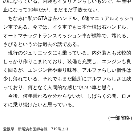
のになっている。内装もイタリアンらしいもので、生産中
止になって10年だが、まだまだ手放せない。
ちなみに私のGTAは左ハンドル、6速マニュアルミッショ
ン車である。今では、イタ車でも日本仕様は右ハンドル、
オートマチックトランスミッション車が標準で、壊れる、
さびるというのは過去の話である。
現行のジュリエッタにも乗っている。内外装とも比較的
しっかり作りこまれており、装備も充実し、エンジンも良
く回るが、エンジン音や乗り味等、アルファらしい個性は
少し薄れている。それでもまだ随所にアルファらしさは残
っており、何となく人間的な感じでいい車と思う。
今後、何年乗れるか分からないが、しばらくの間、ロメ
オに乗り続けたいと思っている。
（一部省略）
愛媛県 新居浜市医師会報 719号より