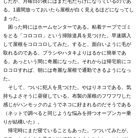
したが、月曜日の夜にはまた毛だらけになっているのであ
る。1週間放っておいたら屋根が白く見えるほどになってし
まった。
困った時にはホームセンターである。粘着テープでゴミ
をとる「コロコロ」という掃除道具を見つけた。早速購入
して屋根をコロコロしてみた。すると、面白いように毛が
取れるのである。ブラシやハタキよりはるかに簡単であ
る。あっという間に奇麗になった。それからは帰宅前にコ
ロコロすれば、朝には奇麗な屋根で通勤できるようになっ
た。
そして、ついに犯人を見つけた。やはりネコである。気
持ちよさそうに昼寝している。布製の屋根のフワフワした
感じがハンモックのようでネコに好まれるのだそうである
（ネットで調べると同じような悩みを持つオープンカー乗
りが結構いた）。
帰宅時にまだ寝ていることもあった。つついてみたが、