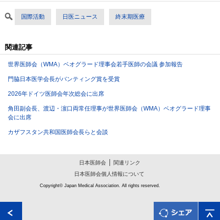
国際活動
日医ニュース
終末期医療
関連記事
世界医師会（WMA）ベオグラード理事会若手医師の会議 参加報告
門脇日本医学会長がバンティング賞を受賞
2026年ドイツ医師会年次総会に出席
角田副会長、渡辺・濵口両常任理事が世界医師会（WMA）ベオグラード理事
会に出席
カザフスタン共和国医師会長らと会談
日本医師会
関連リンク
日本医師会個人情報について
Copyright© Japan Medical Association. All rights reserved.