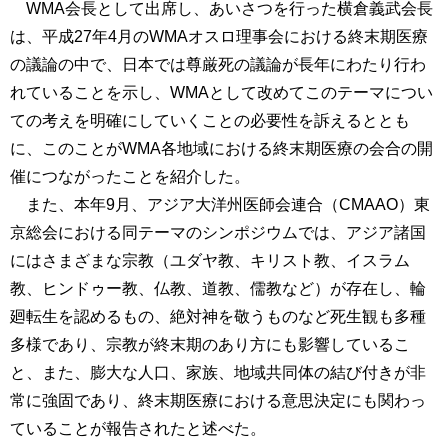
WMA会長として出席し、あいさつを行った横倉義武会長
は、平成27年4月のWMAオスロ理事会における終末期医療
の議論の中で、日本では尊厳死の議論が長年にわたり行わ
れていることを示し、WMAとして改めてこのテーマについ
ての考えを明確にしていくことの必要性を訴えるととも
に、このことがWMA各地域における終末期医療の会合の開
催につながったことを紹介した。
また、本年9月、アジア大洋州医師会連合（CMAAO）東
京総会における同テーマのシンポジウムでは、アジア諸国
にはさまざまな宗教（ユダヤ教、キリスト教、イスラム
教、ヒンドゥー教、仏教、道教、儒教など）が存在し、輪
廻転生を認めるもの、絶対神を敬うものなど死生観も多種
多様であり、宗教が終末期のあり方にも影響しているこ
と、また、膨大な人口、家族、地域共同体の結び付きが非
常に強固であり、終末期医療における意思決定にも関わっ
ていることが報告されたと述べた。