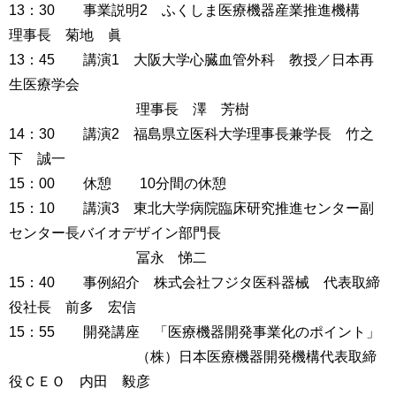
13：30 事業説明2 ふくしま医療機器産業推進機構
理事長 菊地 眞
13：45 講演1 大阪大学心臓血管外科 教授／日本再
生医療学会
理事長 澤 芳樹
14：30 講演2 福島県立医科大学理事長兼学長 竹之
下 誠一
15：00 休憩 10分間の休憩
15：10 講演3 東北大学病院臨床研究推進センター副
センター長バイオデザイン部門長
冨永 悌二
15：40 事例紹介 株式会社フジタ医科器械 代表取締
役社長 前多 宏信
15：55 開発講座 「医療機器開発事業化のポイント」
（株）日本医療機器開発機構代表取締
役ＣＥＯ 内田 毅彦