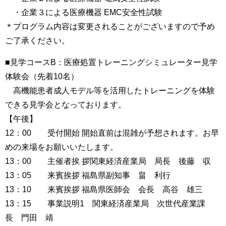
・企業３による医療機器 EMC安全性試験
＊プログラム内容は変更されることがございますので予め
ご了承ください。
■見学コースB：医療処置トレーニングシミュレーター見学
体験会（先着10名）
高機能患者成人モデル等を活用したトレーニングを体験
できる見学会となっております。
【午後】
12：00 受付開始 開始直前は混雑が予想されます。お早
めの来場をお願いいたします。
13：00 主催者挨 拶関東経済産業局 局長 後藤 収
13：05 来賓挨拶 福島県副知事 畠 利行
13：10 来賓挨拶 福島県医師会 会長 高谷 雄三
13：15 事業説明1 関東経済産業局 次世代産業課
長 門田 靖