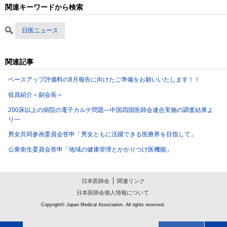
関連キーワードから検索
日医ニュース
関連記事
ベースアップ評価料の8月報告に向けたご準備をお願いいたします！！
役員紹介＜副会長＞
200床以上の病院の電子カルテ問題―中国四国医師会連合実施の調査結果よ
り―
男女共同参画委員会答申「男女ともに活躍できる医療界を目指して」
公衆衛生委員会答申「地域の健康管理とかかりつけ医機能」
日本医師会
関連リンク
日本医師会個人情報について
Copyright© Japan Medical Association. All rights reserved.