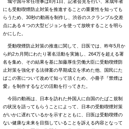
城守国斗常任理事は8月1日、記者会見を行い、未成年者
にも受動喫煙防止対策を推進することの重要性を知っても
らうため、30秒の動画を制作し、渋谷のスクランブル交差
点にある４つの大型ビジョンを使って放映することを明ら
かにした。
受動喫煙防止対策の推進に関して、日医では、昨年5月か
ら約2カ月間にわたり署名活動を実施し、264万を超える署
名を集め、その結果を基に加藤厚生労働大臣に受動喫煙防
止対策を強化する法律案の早期成立を求めた他、国民にた
ばこの害について改めて知って頂くため、小冊子『禁煙は
愛』を制作するなどの活動を行ってきた。
今回の動画は、日本を訪れた外国人に自国のたばこ規制
の状況を語ってもらうことによって、日本の受動喫煙対策
がいかに遅れているかを示すとともに、日医は受動喫煙の
ない健康な未来を目指していることを訴える内容となって