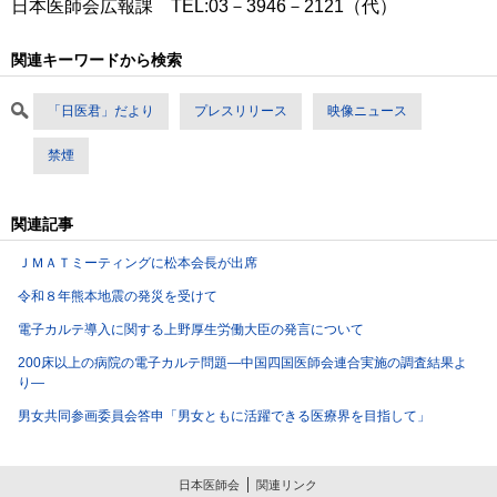
日本医師会広報課 TEL:03－3946－2121（代）
関連キーワードから検索
「日医君」だより
プレスリリース
映像ニュース
禁煙
関連記事
ＪＭＡＴミーティングに松本会長が出席
令和８年熊本地震の発災を受けて
電子カルテ導入に関する上野厚生労働大臣の発言について
200床以上の病院の電子カルテ問題―中国四国医師会連合実施の調査結果よ
り―
男女共同参画委員会答申「男女ともに活躍できる医療界を目指して」
日本医師会
関連リンク