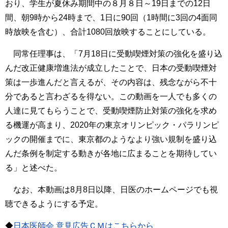
おり、学生が夏休み期間中の８月８日～19日までの12日
間、朝9時から24時まで、1日に90回（1時間に3回の4面同
時放映を含む）、合計1080回放映することにしている。
同常任理事は、「7月18日に受動喫煙対策の強化を盛り込
んだ改正健康増進法が成立したことで、日本の受動喫煙対
策は一歩進んだと言えるが、その内容は、残念ながら不十
分であると言わざるを得ない。この動画を一人でも多くの
人達に見てもらうことで、受動喫煙防止対策の強化を求め
る機運が高まり、2020年の東京オリンピック・パラリンピ
ックの開催までに、東京都のようなより強い規制を盛り込
んだ条例を制定する動きが各地に広まることを期待してい
る」と述べた。
なお、本動画は8月8日以降、日医のホームページでも視
聴できるようにする予定。
◆
日本医師会 意見広告ＣＭはこちらから