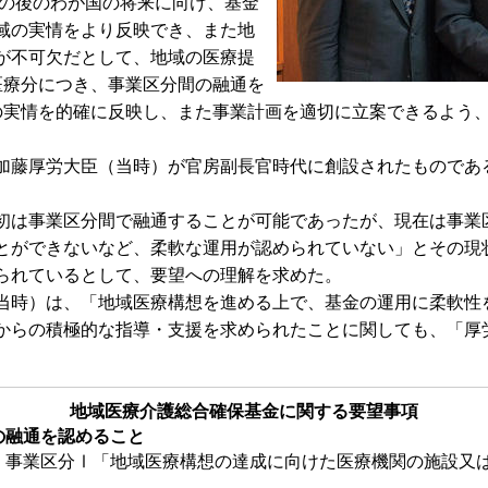
その後のわが国の将来に向け、基金
域の実情をより反映でき、また地
が不可欠だとして、地域の医療提
医療分につき、事業区分間の融通を
の実情を的確に反映し、また事業計画を適切に立案できるよう
藤厚労大臣（当時）が官房副長官時代に創設されたものであ
初は事業区分間で融通することが可能であったが、現在は事業
とができないなど、柔軟な運用が認められていない」とその現
られているとして、要望への理解を求めた。
時）は、「地域医療構想を進める上で、基金の運用に柔軟性
からの積極的な指導・支援を求められたことに関しても、「厚
地域医療介護総合確保基金に関する要望事項
の融通を認めること
、事業区分Ⅰ「地域医療構想の達成に向けた医療機関の施設又