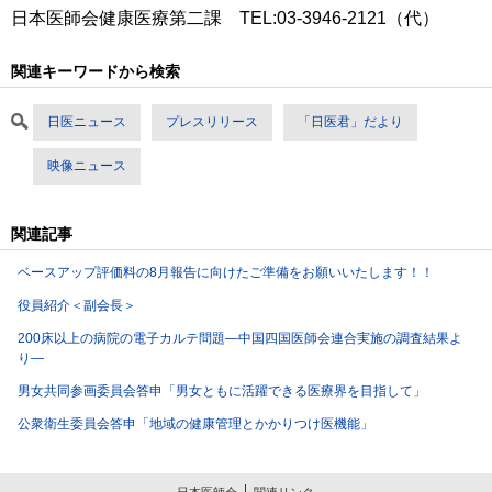
日本医師会健康医療第二課 TEL:03-3946-2121（代）
関連キーワードから検索
日医ニュース
プレスリリース
「日医君」だより
映像ニュース
関連記事
ベースアップ評価料の8月報告に向けたご準備をお願いいたします！！
役員紹介＜副会長＞
200床以上の病院の電子カルテ問題―中国四国医師会連合実施の調査結果よ
り―
男女共同参画委員会答申「男女ともに活躍できる医療界を目指して」
公衆衛生委員会答申「地域の健康管理とかかりつけ医機能」
日本医師会
関連リンク