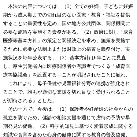
本法の内容については、（1）全ての妊婦、子どもに妊娠
期から成人期までの切れ目のない医療・教育・福祉を提供
することの重要性を定め、国や地方公共団体、関係機関に
必要な施策を実施する責務がある、（2）政府に対し「成育
医療等基本方針」の策定と閣議決定を求め、施策を実施す
るために必要な法制上または財政上の措置を義務付け、実
施状況を毎年公表する、（3）基本方針は6年ごとに見直
し、厚生労働省内に医療関係者や有識者でつくる「成育医
療等協議会」を設置する―ことが明記されたことに触れ、
「これにより、母子保健や児童福祉分野の連携が強化され
ることで、誰もが適切な支援を切れ目なく受けられること
が期待される」とした。
その一方で、今後は、（1）保護者や妊産婦の社会からの
孤立を防ぐため、健診や相談支援を通じて虐待の予防や早
期発見の促進、（2）科学的知見に基づく愛着形成に関する
知識や食育を含めた心身の健康に関する教育の普及啓発、