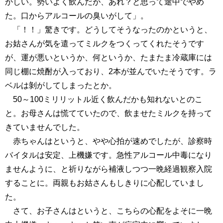
かしい。勢いよく飲んだが、あれ？と思って途中でやめ
た。口からアルコールの臭いがして」。
「！！」驚きです。どうしてそうなったのかというと、
お姑さんが気を遣ってミルクをつくってくれたそうです
が、運が悪いというか、何というか、たまたま冷蔵庫には
同じ棚に焼酎が入っており、2本が並んでいたそうです。ラ
ベルは剝がしてしまったとか。
50～100ミリリットル近く飲んだかも知れないとのこ
と。お母さんは慌てていたので、飲ませたミルクを持って
きていませんでした。
赤ちゃんはというと、やや心拍が速めでしたが、診察時
バイタルは安定、上機嫌です。急性アルコール中毒になり
ませんように、と祈りながら補液しつつ一晩経過観察入院
することに。両親もお姑さんもしきりに心配していまし
た。
さて、お子さんはというと、こちらの心配をよそに一晩