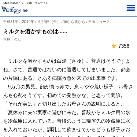
日本医師会のニュースポータルサイト
平成31年（2019年）4月5日（金） / 南から北から / 日医ニュース
ミルクを溶かすものは......
菅原 久江
7356
ミルクを溶かすものは白湯（さゆ）。普通はそうですよ
ね。さて、普通ではないのに遭遇してしまいました。都会
の片隅にある、とある病院救急外来での出来事です。
9カ月の男児。顔が真っ赤で、息もやや荒い様子。お母さ
んも心配そうです。初めての発熱かな、と思って問診。
「それが実は」と切り出したお母さんの説明によると、
「夏休みに夫の実家に遊びに来た。普段からミルク用の水
を冷蔵庫に入れている。普段のように帰省先の冷蔵庫に水
を入れておいたが、調乳して飲ませてからどうも様子がお