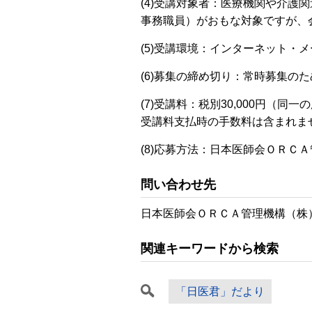
(4)受講対象者：医療機関や介
事務職員）がおもな対象ですが、
(5)受講環境：インターネット・
(6)募集の締め切り：常時募集の
(7)受講料：税別30,000円（
受講料支払時の手数料は含まれま
(8)応募方法：日本医師会ＯＲＣ
問い合わせ先
日本医師会ＯＲＣＡ管理機構（株）E-Mail
関連キーワードから検索
「日医君」だより