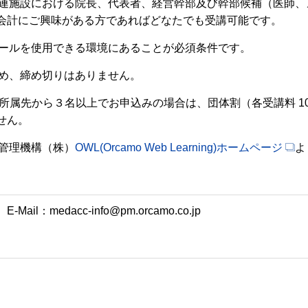
護関連施設における院長、代表者、経営幹部及び幹部候補（医師
会計にご興味がある方であればどなたでも受講可能です。
メールを使用できる環境にあることが必須条件です。
ため、締め切りはありません。
同一の所属先から３名以上でお申込みの場合は、団体割（各受講料 
せん。
Ａ管理機構（株）
OWL(Orcamo Web Learning)ホームページ
よ
：medacc-info@pm.orcamo.co.jp