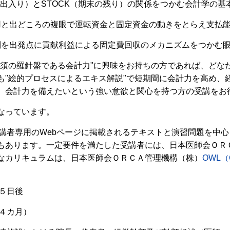
れの出入り）とSTOCK（期末の残り）の関係をつかむ会計学の
運用と出どころの複眼で運転資金と固定資金の動きをとらえ支払
区別を出発点に貢献利益による固定費回収のメカニズムをつかむ
須の羅針盤である会計力"に興味をお持ちの方であれば、どな
も"絵的プロセスによるエキス解説"で短期間に会計力を高め、
、会計力を備えたいという強い意欲と関心を持つ方の受講をお
なっています。
講者専用のWebページに掲載されるテキストと演習問題を中心とした
もあります。一定要件を満たした受講者には、日本医師会ＯＲ
なカリキュラムは、日本医師会ＯＲＣＡ管理機構（株）
OWL（O
の５日後
は４カ月）