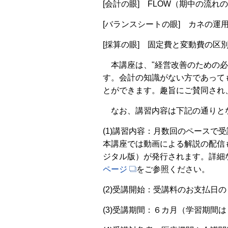
[会計の眼] FLOW（期中の流
[バランスシートの眼] カネの
[採算の眼] 固定費と変動費の
本講座は、"経営改善のための必
す。会計の知識がない方であって
とができます。趣旨にご賛同され
なお、講習内容は下記の通りと
(1)講習内容：月数回のペースで受
本講座では動画による解説の配信
ジタル版）が発行されます。詳細
ページ
をご参照ください。
(2)受講開始：受講料のお支払日
(3)受講期間：６カ月（学習期間