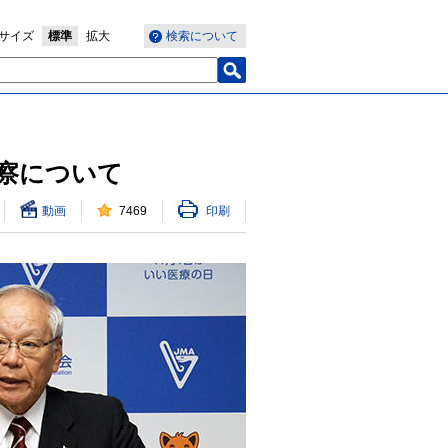
サイズ
標準
拡大
検索について
察について
動画
7469
印刷