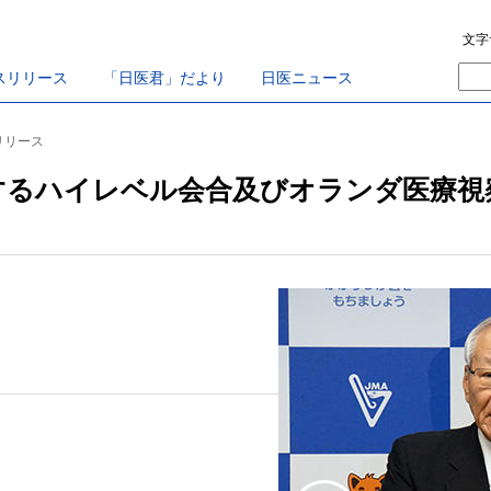
文字
スリリース
「日医君」だより
日医ニュース
スリリース
するハイレベル会合及びオランダ医療視
20191002a