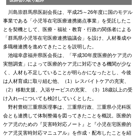
川島崇群馬県医副会長は、平成25～26年度に国のモデル
事業である「小児等在宅医療連携拠点事業」を受託したこ
とを契機として、医療・福祉・教育・行政の関係者による
「群馬県小児等在宅医療連携協議会」を設け、人材養成や
多職種連携を進めてきたことを説明した。
池端幸彦福井県医会長は、「平成30年度医療的ケア児の
実態調査」によって医療的ケア児に対応できる機関が少な
く、人材も不足していることが明らかになったとし、今後
は人材育成に取り組む他、（1）レスパイトケアの充実、
（2）移動支援、入浴サービスの充実、（3）18歳以上の受
け入れ―についても検討していくとした。
野村豊樹三重県医理事は、三重県行政、三重県小児科医
会とも連携して体制整備を図ってきたことを概説。医療的
ケア児のための『災害時対応ノート』と『小児在宅医療的
ケア児災害時対応マニュアル』を作成・配布したことを紹