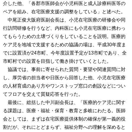
介した他、「各郡市医師会が小児科医と成人診療科医等の
ペアを組み、在宅医療支援の調整をしている」と述べた。
中尾正俊大阪府医副会長は、小児在宅医療の研修会や同
行訪問研修を行うなど、内科医にも小児在宅医療に携わっ
てもらうための土壌づくりをしていることを説明。医療的
ケア児を地域で支援するための協議の場は、平成30年度ま
でに設置済が24市町、今年度設置予定が13市町であり、全
市町村での設置を目指して働き掛けていくとした。
協議では、事前に寄せられた質問・要望や関連質問に対
し、厚労省の担当者や日医から回答した他、小児在宅医療
の人材育成のあり方やワンストップ窓口の創設などについ
てフロアを交えて質疑応答を行った。
最後に、総括した中川副会長は、「医療的ケア児に関す
る課題は、医療・福祉・保育・教育と多岐にわたる。医師
会としては、まずは在宅医療提供体制の確保が第一義的役
割だが、それにとどまらず、福祉分野への理解を深めると