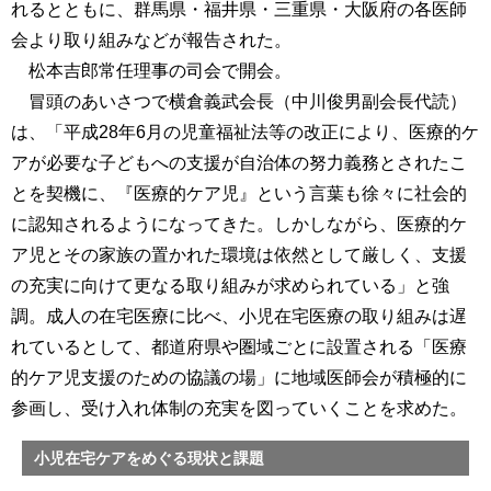
れるとともに、群馬県・福井県・三重県・大阪府の各医師
会より取り組みなどが報告された。
松本吉郎常任理事の司会で開会。
冒頭のあいさつで横倉義武会長（中川俊男副会長代読）
は、「平成28年6月の児童福祉法等の改正により、医療的ケ
アが必要な子どもへの支援が自治体の努力義務とされたこ
とを契機に、『医療的ケア児』という言葉も徐々に社会的
に認知されるようになってきた。しかしながら、医療的ケ
ア児とその家族の置かれた環境は依然として厳しく、支援
の充実に向けて更なる取り組みが求められている」と強
調。成人の在宅医療に比べ、小児在宅医療の取り組みは遅
れているとして、都道府県や圏域ごとに設置される「医療
的ケア児支援のための協議の場」に地域医師会が積極的に
参画し、受け入れ体制の充実を図っていくことを求めた。
小児在宅ケアをめぐる現状と課題