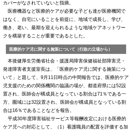
カバーがなされていないと指摘。
医療機器など医療的ケアが必要な子ども達が医療機関で
はなく、自宅にいることを前提に、地域で成長し、学び、
働き、老い、最期を迎えられるような地域ケアネットワー
クを構築することが重要であるとした。
医療的ケア児に関する施策について（行政の立場から）
本後健厚生労働省社会・援護局障害保健福祉部障害児・
発達障害者支援室長は、「医療的ケア児に関する施策につ
いて」と題して、9月11日時点の中間報告では、医療的ケア
児支援のための関係機関の協議の場が、都道府県には52設
置され、医師会が構成員となっている割合は71％である一
方、圏域には32設置され、医師会が構成員となっている割
合は16％であることなどを報告。
平成30年度障害福祉サービス等報酬改定における医療的
ケア児への対応として、（1）看護職員の配置を評価する加