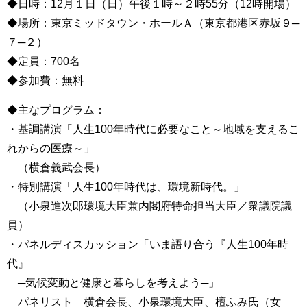
◆日時：12月１日（日）午後１時～２時55分（12時開場）
◆場所：東京ミッドタウン・ホールＡ（東京都港区赤坂９─
７─２）
◆定員：700名
◆参加費：無料
◆主なプログラム：
・基調講演「人生100年時代に必要なこと～地域を支えるこ
れからの医療～」
（横倉義武会長）
・特別講演「人生100年時代は、環境新時代。」
（小泉進次郎環境大臣兼内閣府特命担当大臣／衆議院議
員）
・パネルディスカッション「いま語り合う『人生100年時
代』
─気候変動と健康と暮らしを考えよう─」
パネリスト 横倉会長、小泉環境大臣、檀ふみ氏（女