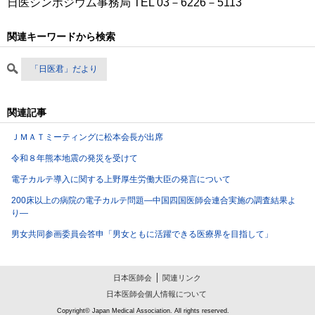
日医シンポジウム事務局 TEL 03－6226－5113
関連キーワードから検索
「日医君」だより
関連記事
ＪＭＡＴミーティングに松本会長が出席
令和８年熊本地震の発災を受けて
電子カルテ導入に関する上野厚生労働大臣の発言について
200床以上の病院の電子カルテ問題―中国四国医師会連合実施の調査結果よ
り―
男女共同参画委員会答申「男女ともに活躍できる医療界を目指して」
日本医師会
関連リンク
日本医師会個人情報について
Copyright© Japan Medical Association. All rights reserved.