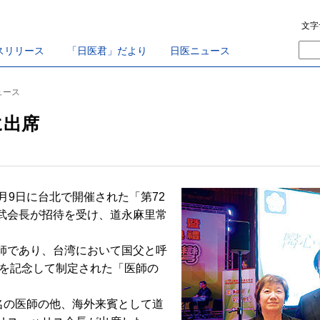
文字
スリリース
「日医君」だより
日医ニュース
ュース
に出席
月9日に台北で開催された「第72
武会長が招待を受け、道永麻里常
師であり、台湾において国父と呼
）を記念して制定された「医師の
名の医師の他、海外来賓として道