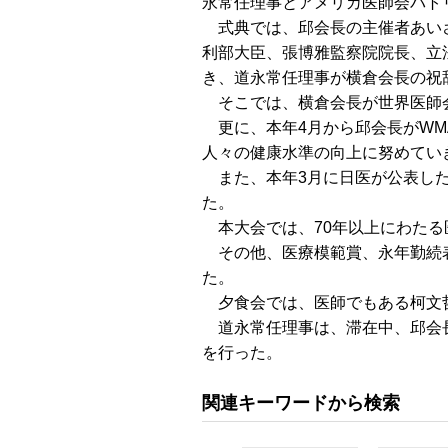
永常任理事とアメリカ医師会パト
式典では、邱会長の主催者あい
利部大臣、張博雅監察院院長、立
き、道永常任理事が横倉会長の祝
そこでは、横倉会長が世界医師会
更に、本年4月から邱会長がWM
人々の健康水準の向上に努めてい
また、本年3月に日医が公表した、
た。
本大会では、70年以上にわたる
その他、医療模範賞、永年勤続表
た。
夕食会では、医師でもある柯文
道永常任理事は、滞在中、邱会長
を行った。
関連キーワードから検索