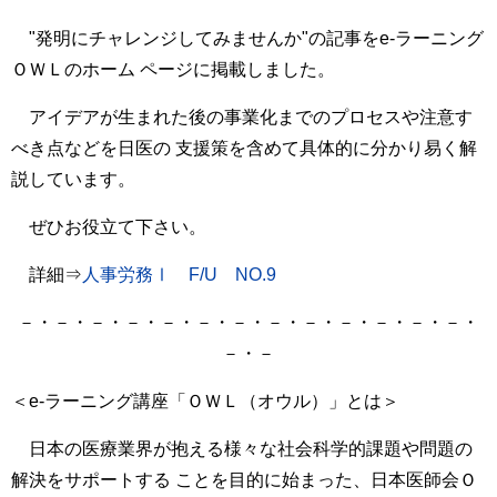
"発明にチャレンジしてみませんか"の記事をe-ラーニング
ＯＷＬのホーム ページに掲載しました。
アイデアが生まれた後の事業化までのプロセスや注意す
べき点などを日医の 支援策を含めて具体的に分かり易く解
説しています。
ぜひお役立て下さい。
詳細⇒
人事労務Ⅰ F/U NO.9
－・－・－・－・－・－・－・－・－・－・－・－・－・
－・－
＜e-ラーニング講座「ＯＷＬ（オウル）」とは＞
日本の医療業界が抱える様々な社会科学的課題や問題の
解決をサポートする ことを目的に始まった、日本医師会Ｏ