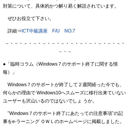
対策について、具体的かつ解り易く解説されています。
ぜひお役立て下さい。
詳細⇒
ICT中級講座 F/U NO.7
－・－・－・－・－・－・－・－・－・－・－・－・－・
－・－
●「臨時コラム（Windows７のサポート終了に関する情
報）」
Windows７のサポートが終了して２週間経った今でも、
何らかの理由で Windows10へスムーズに移行出来ていない
ユーザーも沢山いるのではないでしょ うか。
"Windows７のサポート終了にあたっての注意事項"の記
事をe-ラーニング ＯＷＬのホームページに掲載しました。