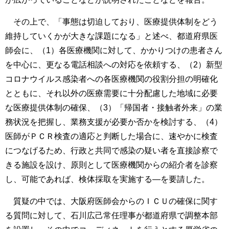
その上で、「事態は切迫しており、医療提供体制をどう
維持していくかが大きな課題になる」と述べ、都道府県医
師会に、（1）各医療機関に対して、かかりつけの患者さん
を中心に、更なる電話相談への対応を依頼する、（2）新型
コロナウイルス感染者への各医療機関の役割分担の明確化
とともに、それ以外の医療需要に十分配慮した地域に必要
な医療提供体制の確保、（3）「帰国者・接触者外来」の業
務状況を把握し、業務支援が必要か否かを検討する、（4）
医師がＰＣＲ検査の適応と判断した場合に、速やかに検査
につなげるため、行政と共同で感染の疑い者を直接診察で
きる施設を設け、原則として医療機関からの紹介者を診察
し、可能であれば、検体採取を実施する―を要請した。
質疑の中では、大阪府医師会からのＩＣＵの確保に関す
る質問に対して、石川広己常任理事が都道府県で調整本部