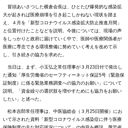
冒頭あいさつした横倉会長は、ひとたび爆発的な感染拡
大が起きれば医療崩壊を引き起こしかねない現状を踏ま
え、４月を「新型コロナウイルス感染拡大防止推進月間」
と位置付けたことなどを説明。今後については、現場の声
をしっかりと政府に届けていく中で、医師や医療関係者が
医療に専念できる環境整備に努めていく考えを改めて示
し、引き続きの協力を求めた。
当日は、まず、小玉弘之常任理事が３月23日付で発出し
た通知「厚生労働省のセーフティーネット保証5号（緊急保
証制度）に係る緊急業務調査への協力のお願い」について
説明。「資金繰りの選択肢を増やすためにも協力をお願い
したい」と述べた。
松本吉郎常任理事は、中医協総会（３月25日開催）にお
いて示された資料「新型コロナウイルス感染症に伴う医療
保険制度の主な対応状況について」の内容を概説。厚労省