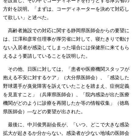
を設置し、その中でコーディネートを行うとする厚労省の
方針を説明。「まずは、コーディネーターを決めて対応し
て欲しい」と述べた。
高齢者施設での対応に関する静岡県医師会からの要望に
は、江澤和彦常任理事が厚労省に対して、寝たきりで動け
ない入居者が感染してしまった場合には保健所に来てもら
えるよう要請していることを説明した。
その他、日医に対しては、「患者や医療機関スタッフが
抱える不安に対するケア」（大分県医師会）、「感染した
野球選手が臭覚障害を訴えていたことを踏まえ、症例定義
を見直すこと」（兵庫県医師会）、「院内感染が出た医療
機関がどのように診療を再開したか等の情報収集」（徳島
県医師会）―などの要望が出された。
最後に、中川俊男副会長が、「いつ、どこで大きな感染
拡大が起きるか分からない。感染者が少ない地域の医師会