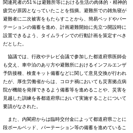
関連死者の51％は避難所等における生活の肉体的・精神的
疲労が原因となっていたことを指摘。避難所での雑魚寝が
避難者に二次被害をもたらすことから、簡易ベッドやパー
テーションの備蓄を進め、計画避難開始に先立つ開設時に
設置できるよう、タイムラインでの行動計画を策定すべき
だとした。
協議では、行政やテレビ会議で参加した都道府県医師会
も交え、車中泊のあり方や避難所におけるインフルエンザ
予防接種、検査キット備蓄などに関して意見交換が行われ
たが、厚生労働省からは、コロナ禍においても災害拠点病
院が機能を発揮できるよう備蓄等を進めることや、災害を
見越した訓練を各都道府県において実施することについて
要請がなされた。
また、内閣府からは臨時交付金によって都道府県ごとに
段ボールベッド、パーテーション等の備蓄を進めているこ