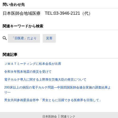
問い合わせ先
日本医師会地域医療 TEL:03‐3946‐2121（代）
関連キーワードから検索
「日医君」だより
災害
関連記事
ＪＭＡＴミーティングに松本会長が出席
令和８年熊本地震の発災を受けて
電子カルテ導入に関する上野厚生労働大臣の発言について
200床以上の病院の電子カルテ問題―中国四国医師会連合実施の調査結果よ
り―
男女共同参画委員会答申「男女ともに活躍できる医療界を目指して」
日本医師会
関連リンク