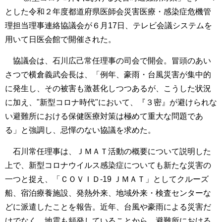
とした令和２年度都道府県医師会災害医療・感染症危機管
理担当理事連絡協議会が６月17日、テレビ会議システムを
用いて日医会館で開催された。
協議会は、石川広己常任理事の司会で開会。冒頭のあい
さつで横倉義武会長は、「例年、豪雨・台風災害が集中的
に発生し、その被害も激甚化しつつあるが、こうした状況
に加え、"新型コロナ時代"において、『３密』が避けられな
い避難所における保健医療対策は極めて重大な問題であ
る」と強調し、忌憚のない協議を求めた。
石川常任理事は、ＪＭＡＴ活動の概要について説明した
上で、新型コロナウイルス感染症についても新たな災害の
一つと捉え、「ＣＯＶＩＤ-19 ＪＭＡＴ」としてクルーズ
船、宿泊療養施設、発熱外来、地域外来・検査センターな
どに派遣したことを報告。近年、台風や豪雨による災害だ
けでなく、地震も頻発していることから、避難所における