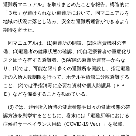
避難所マニュアル」を取りまとめたことを報告。構造的に
「３密」が避けられない避難所において、同マニュアルを
地域の状況に落とし込み、安全な避難所運営ができるよう
期待を寄せた。
同マニュアルは、(1)避難所の開設、(2)医療資機材の準
備、(3)避難者の健康状態の確認、(4)自宅療養者や重症化リ
スク因子を有する避難者、(5)実際の避難所運営―からな
り、(1)では、可能な限り多くの避難所を開設し、指定避難
所の入所人数制限を行って、ホテルや旅館に分散避難する
こと、(2)では手指消毒に必要な資材や個人防護具（ＰＰ
Ｅ）などを備蓄することを勧めている。
(3)では、避難所入所時の健康状態や日々の健康状態の確
認方法を列挙するとともに、巻末には「避難所等における
症候群サーベイランス用紙（COVID-19 Ver.）」を収載。