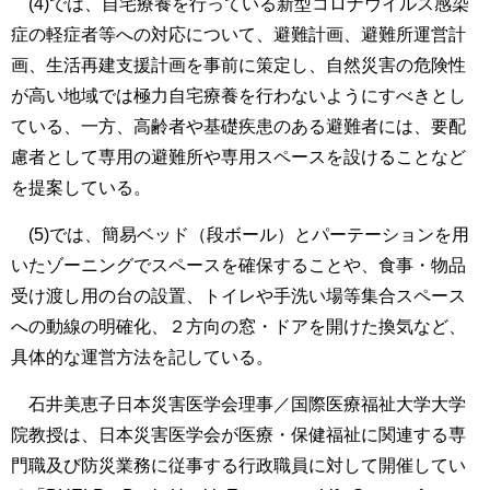
(4)では、自宅療養を行っている新型コロナウイルス感染
症の軽症者等への対応について、避難計画、避難所運営計
画、生活再建支援計画を事前に策定し、自然災害の危険性
が高い地域では極力自宅療養を行わないようにすべきとし
ている、一方、高齢者や基礎疾患のある避難者には、要配
慮者として専用の避難所や専用スペースを設けることなど
を提案している。
(5)では、簡易ベッド（段ボール）とパーテーションを用
いたゾーニングでスペースを確保することや、食事・物品
受け渡し用の台の設置、トイレや手洗い場等集合スペース
への動線の明確化、２方向の窓・ドアを開けた換気など、
具体的な運営方法を記している。
石井美恵子日本災害医学会理事／国際医療福祉大学大学
院教授は、日本災害医学会が医療・保健福祉に関連する専
門職及び防災業務に従事する行政職員に対して開催してい