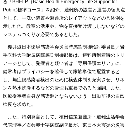
る「BHELP（Basic Health Emergency Life Support for
Public)標準コース」を紹介。避難所の設営と運営の留意点
として、手洗い装置や避難所のレイアウトなどの具体例を
示した他、教室の活用や、物を直接受け渡ししないなどの
システムづくりが必要であるとした。
櫻井滋日本環境感染学会災害時感染制御検討委員長／岩
手医科大学附属病院感染制御部長は、避難所到着時のトリ
アージとして、発症者と疑い者は「専用保護エリア」に、
健常者はプライバシーを確保して家族単位で配置すると
し、無症候感染者検出のために検査体制を充実させ、リネ
ンを熱水洗浄するなどの管理も重要であると強調。また、
医療従事者自身が感染源とならないよう、出動前後の自己
検疫を求めた。
また、特別発言として、植田信策避難所・避難生活学会
代表理事／石巻赤十字病院副院長が、東日本大震災の災害