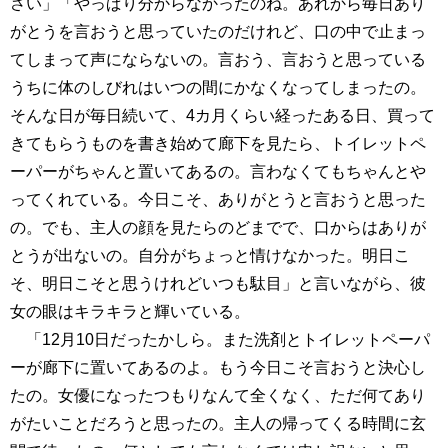
さい」「やっぱり分からなかったのね。あれから毎日あり
がとうを言おうと思っていたのだけれど、口の中で止まっ
てしまって声にならないの。言おう、言おうと思っている
うちに体のしびれはいつの間にかなくなってしまったの。
そんな日が毎日続いて、4カ月くらい経ったある日、買って
きてもらうものを書き始めて廊下を見たら、トイレットペ
ーパーがちゃんと置いてあるの。言わなくてもちゃんとや
ってくれている。今日こそ、ありがとうと言おうと思った
の。でも、主人の顔を見たらのどまでで、口からはありが
とうが出ないの。自分がちょっと情けなかった。明日こ
そ、明日こそと思うけれどいつも駄目」と言いながら、彼
女の眼はキラキラと輝いている。
「12月10日だったかしら。また洗剤とトイレットペーパ
ーが廊下に置いてあるのよ。もう今日こそ言おうと決心し
たの。女優になったつもりなんて全くなく、ただ何てあり
がたいことだろうと思ったの。主人の帰ってくる時間に玄