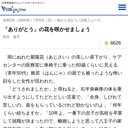
日本医師会のニュースポータルサイト
令和2年（2020年）7月5日（日） / 南から北から / 日医ニュース
「ありがとう」の花を咲かせましょう
髙木 嘉子
6626
雨にぬれた紫陽花（あじさい）の美しい昼下がり、ケア
センターの医務室に車椅子に乗った60歳くらいに見える
（実年50代）般若（はんにゃ）の面でも被ったような怖い
顔をした女性が現われた。
「どうされましたか」と尋ねると、右半身麻痺の体を乗
り出すようにしてたどたどしい言葉で、「全身、しびれて
苦しいの。薬をもらっているけれど効かないのよ」「何年
くらい経ちますか」「10年よ。一番下の息子が高校を卒業
して就職が決まったので、離婚しようと思って八王子の家