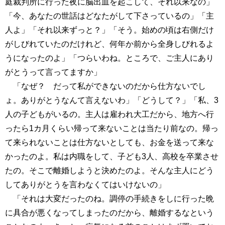
庭裁判所に行った夜に脳出血を起こして、それ以来なの」
「今、あなたの世話はどなたがして下さっているの」「主
人よ」「それ以来ずっと？」「そう。始めの頃は右側だけ
がしびれていたのだけれど、何年か前から全身しびれるよ
うになったのよ」「つらいわね。ところで、ご主人にあり
がとうって言ってますか」
「なぜ？ だって私ができないのだから仕方ないでし
ょ。ありがとうなんて言えないわ」「どうして？」「私、3
人の子どもがいるの。主人は雇われ大工だから、地方へ行
ったら1カ月くらい帰って来ないことは当たり前なの。帰っ
て来られないことは仕方ないとしても、お金を送って来な
かったのよ。私は内職をして、子ども3人、高校を卒業させ
たの。そこで離婚しようと決めたのよ。そんな主人にどう
してありがとうを言わなくてはいけないの」
「それは大変だったのね。調停の手続きをしに行った晩
に具合が悪くなってしまったのだから、離婚するなという