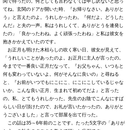
関で待ったの。何としても言わなくては申し訳ないと思っ
てね。玄関のドアが開いた時、『お帰りなさい。ありがと
う』と言えたのよ。うれしかったわ。『何だよ。どうした
んだ』と夫の一声。私はうれしくて、ありがとうを連発し
たの」「良かったわね。よく頑張ったわね」と私は彼女を
抱きかかえていたのです。
お正月も明けた木枯らしの吹く寒い日、彼女が見えて、
「うれしいことがあったのよ。お正月に主人が言ったの。
今までで一番良い正月だなって。『お父ちゃん、いつもと
何も変わっていないよ。何がそんなに良いの』と尋ねる
と、『お前がいつでもにこにこ、にこにこしているじゃな
いか。こんな良い正月、生まれて初めてだよ』と言った
の。私、とてもうれしかった。先生のお陰でこんなにすば
らしい日が頂けたので、お礼が言いたかったの。ありがと
うございました」と言って部屋を出て行った。
この話は35～6年前のことです。たった5文字の「ありが