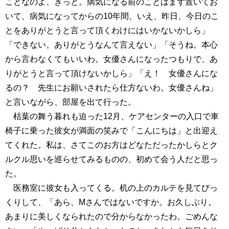
ことなのよ、きっと。病気になる前のことはまず置いてお
いて、病気になってからの10年間、いえ、昨日、今日のこ
とをありがとうと言って頂くわけにはいかないかしら」
「できない。ありがとうなんて言えない」「そうね。本心
から言わなくてもいいわ。女優さんになったつもりで、あ
りがとうと言って頂けないかしら」「え！ 女優さんにな
るの？ 先生にお願いされたら仕方ないわ。女優さんね」
と言いながら、部屋を出て行った。
枯葉の舞う暮れも迫った12月、ケアセンターの入口で車
椅子に乗った彼女が満面の笑みで「こんにちは」と出迎え
てくれた。私は、さてこのお方はどなただったかしらとク
ルクル思いを巡らせてみるものの、初めて会う人だと思っ
た。
医務室に彼女も入ってくる。机の上のカルテを見てびっ
くりして、「あら、Mさんではないですか。お久しぶり。
あまりに美しくなられたので分からなかったわ。ごめんな