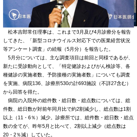
松本吉郎常任理事は、これまで3月及び4月診療分を報告
してきた、「新型コロナウイルス対応下での医業経営状況
等アンケート調査」の続報（5月分）を報告した。
5月分については、主な調査項目は前回と同様であるが、
新たに受診動向として、「特定健診およびがん検診等、各
種健診の実施者数、予防接種の実施者数」についても調査
を実施、病院136、診療所530の計693施設（不詳27含む）
から回答を得た。
病院の入院外の総件数・総日数・総点数については、総
件数、総日数が対前年同月比で約2割減少し、総点数は1割
以上（11・6％）減少。診療所では、総件数・総日数・総点
数の全てが、昨年5月と比べて、2割以上減少（総点数は
20・2％減）していた。