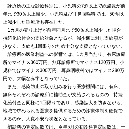
診療所の主な診療科別に、小児科の7割以上で総点数が前
年比で30％以上減少。小児科及び耳鼻咽喉科では、50％以
上減少した診療所も存在した。
1カ月の売り上げが前年同月比で50％以上減少した場合、
持続化給付金の支給対象となるが、減少額に対し支給額が
少なく、支給も1回限りのため十分な支援となっていない。
診療所の医業利益への影響では、1カ月当たり、有床診療
所でマイナス360万円、無床診療所でマイナス120万円、小
児科ではマイナス300万円、耳鼻咽喉科ではマイナス280万
円で、大幅な赤字となっていた。
また、感染防止の取り組みを行う医療機関には、有床、
無床それぞれの診療所に補助金が支給されるものの、持続
化給付金と同様に1回限りであり、感染拡大を防ぎながら、
地域で求められる医療を提供するための診療体制を確保で
きるのか、大変不安な状況となっている。
初診料の算定回数では、今年5月の初診料算定回数は、一