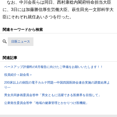
なお、中川会長らは同日、西村康稔内閣府特命担当大臣
に、3日には加藤勝信厚生労働大臣、萩生田光一文部科学大
臣にそれぞれ就任あいさつを行った。
関連キーワードから検索
日医ニュース
関連記事
ベースアップ評価料の8月報告に向けたご準備をお願いいたします！！
役員紹介＜副会長＞
200床以上の病院の電子カルテ問題―中国四国医師会連合実施の調査結果よ
り―
男女共同参画委員会答申「男女ともに活躍できる医療界を目指して」
公衆衛生委員会答申「地域の健康管理とかかりつけ医機能」