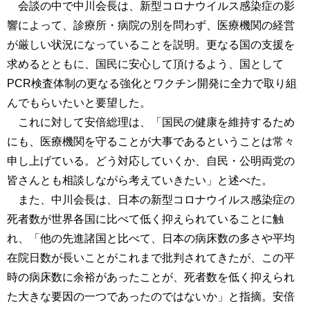
会談の中で中川会長は、新型コロナウイルス感染症の影
響によって、診療所・病院の別を問わず、医療機関の経営
が厳しい状況になっていることを説明。更なる国の支援を
求めるとともに、国民に安心して頂けるよう、国として
PCR検査体制の更なる強化とワクチン開発に全力で取り組
んでもらいたいと要望した。
これに対して安倍総理は、「国民の健康を維持するため
にも、医療機関を守ることが大事であるということは常々
申し上げている。どう対応していくか、自民・公明両党の
皆さんとも相談しながら考えていきたい」と述べた。
また、中川会長は、日本の新型コロナウイルス感染症の
死者数が世界各国に比べて低く抑えられていることに触
れ、「他の先進諸国と比べて、日本の病床数の多さや平均
在院日数が長いことがこれまで批判されてきたが、この平
時の病床数に余裕があったことが、死者数を低く抑えられ
た大きな要因の一つであったのではないか」と指摘。安倍