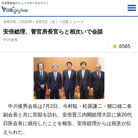
日本医師会のニュースポータルサイト
令和2年（2020年）8月5日（水） / 日医ニュース
安倍総理、菅官房長官らと相次いで会談
中川会長
6565
中川俊男会長は7月2日、今村聡・松原謙二・猪口雄二各
副会長と共に官邸を訪れ、安倍晋三内閣総理大臣に第20代
日医会長に就任したことを報告。安倍総理からは祝意が伝
えられた。