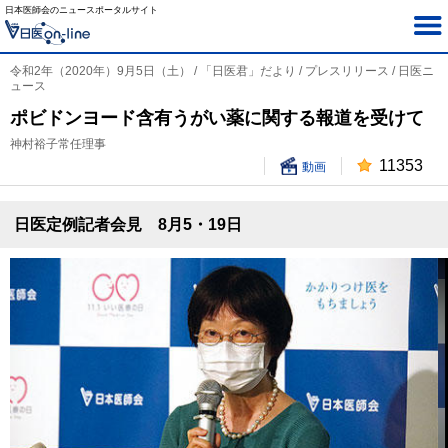
日本医師会のニュースポータルサイト
令和2年（2020年）9月5日（土） / 「日医君」だより / プレスリリース / 日医ニ
ュース
ポビドンヨード含有うがい薬に関する報道を受けて
神村裕子常任理事
11353
動画
日医定例記者会見 8月5・19日