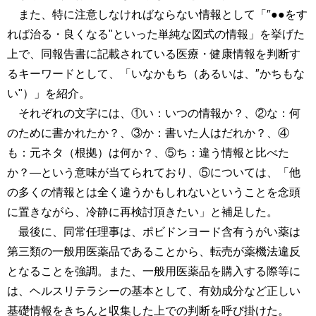
また、特に注意しなければならない情報として「″●●をす
れば治る・良くなる"といった単純な図式の情報」を挙げた
上で、同報告書に記載されている医療・健康情報を判断す
るキーワードとして、「いなかもち（あるいは、″かちもな
い"）」を紹介。
それぞれの文字には、①い：いつの情報か？、②な：何
のために書かれたか？、③か：書いた人はだれか？、④
も：元ネタ（根拠）は何か？、⑤ち：違う情報と比べた
か？―という意味が当てられており、⑤については、「他
の多くの情報とは全く違うかもしれないということを念頭
に置きながら、冷静に再検討頂きたい」と補足した。
最後に、同常任理事は、ポビドンヨード含有うがい薬は
第三類の一般用医薬品であることから、転売が薬機法違反
となることを強調。また、一般用医薬品を購入する際等に
は、ヘルスリテラシーの基本として、有効成分など正しい
基礎情報をきちんと収集した上での判断を呼び掛けた。