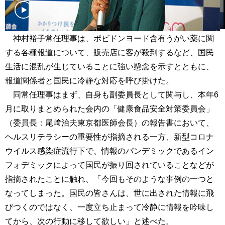
神村裕子常任理事は、ポビドンヨード含有うがい薬に関
する各種報道について、販売店に客が殺到するなど、国民
生活に混乱が生じていることに強い懸念を示すとともに、
報道関係者と国民に冷静な対応を呼び掛けた。
同常任理事はまず、自身も副委員長として関与し、本年6
月に取りまとめられた会内の「健康食品安全対策委員会」
（委員長：尾﨑治夫東京都医師会長）の報告書において、
ヘルスリテラシーの重要性が指摘される一方、新型コロナ
ウイルス感染症流行下で、情報のパンデミックであるイン
フォデミックによって国民が振り回されていることなどが
指摘されたことに触れ、「今回もそのような事例の一つと
なってしまった。国民の皆さんは、世に出された情報に飛
びつくのではなく、一度立ち止まって冷静に情報を吟味し
てから、次の行動に移して欲しい」と述べた。