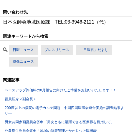
問い合わせ先
日本医師会地域医療課 TEL:03-3946-2121（代）
関連キーワードから検索
日医ニュース
プレスリリース
「日医君」だより
映像ニュース
関連記事
ベースアップ評価料の8月報告に向けたご準備をお願いいたします！！
役員紹介＜副会長＞
200床以上の病院の電子カルテ問題―中国四国医師会連合実施の調査結果よ
り―
男女共同参画委員会答申「男女ともに活躍できる医療界を目指して」
公衆衛生委員会答申「地域の健康管理とかかりつけ医機能」