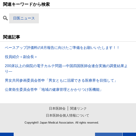
関連キーワードから検索
日医ニュース
関連記事
ベースアップ評価料の8月報告に向けたご準備をお願いいたします！！
役員紹介＜副会長＞
200床以上の病院の電子カルテ問題―中国四国医師会連合実施の調査結果よ
り―
男女共同参画委員会答申「男女ともに活躍できる医療界を目指して」
公衆衛生委員会答申「地域の健康管理とかかりつけ医機能」
日本医師会
関連リンク
日本医師会個人情報について
Copyright© Japan Medical Association. All rights reserved.