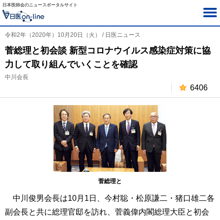
日本医師会のニュースポータルサイト
令和2年（2020年）10月20日（火） / 日医ニュース
菅総理と初会談 新型コロナウイルス感染症対策に協
力して取り組んでいくことを確認
中川会長
6406
菅総理と
中川俊男会長は10月1日、今村聡・松原謙二・猪口雄二各
副会長と共に総理官邸を訪れ、菅義偉内閣総理大臣と初会